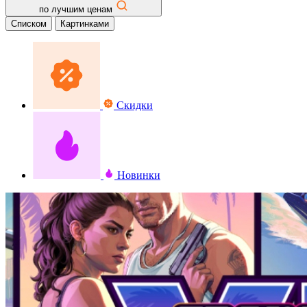
по лучшим ценам
Списком
Картинками
Скидки
Новинки