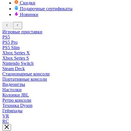
Скидки
Подарочные сертификаты
Новинки
Игровые приставки
PS5
PS5 Pro
PS5 Slim
Xbox Series X
Xbox Series S
Nintendo Switch
Steam Deck
Стационарные консоли
Портативные консоли
Видеоигры
Настолки
Колонки JBL
Ретро консоли
Техника Dyson
Геймпады
VR
RC