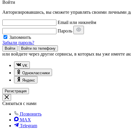
Войти
Авторизировавшись, вы сможете управлять своими личными дан
Email или никнейм
Пароль
Запомнить
Забыли пароль?
Войти
Войти по телефону
или
войдите через другие сервисы, в которых вы уже имеете ак
VK
Одноклассники
Яндекс
Регистрация
Связаться с нами
Позвонить
MAX
Telegram