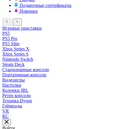
Подарочные сертификаты
Новинки
Игровые приставки
PS5
PS5 Pro
PS5 Slim
Xbox Series X
Xbox Series S
Nintendo Switch
Steam Deck
Стационарные консоли
Портативные консоли
Видеоигры
Настолки
Колонки JBL
Ретро консоли
Техника Dyson
Геймпады
VR
RC
Войти