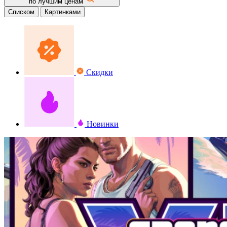
по лучшим ценам
Списком
Картинками
Скидки
Новинки