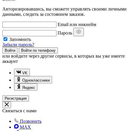
Авторизировавшись, вы сможете управлять своими личными
данными, следить за состоянием заказов.
Email или никнейм
Пароль
Запомнить
Забыли пароль?
Войти
Войти по телефону
или
войдите через другие сервисы, в которых вы уже имеете
аккаунт
VK
Одноклассники
Яндекс
Регистрация
Связаться с нами
Позвонить
MAX