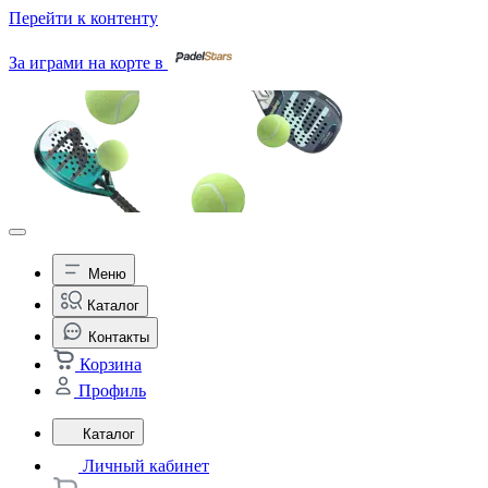
Перейти к контенту
За играми на корте в
Меню
Каталог
Контакты
Корзина
Профиль
Каталог
Личный кабинет