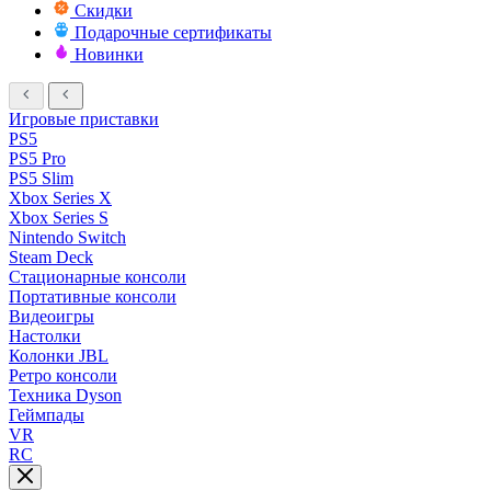
Скидки
Подарочные сертификаты
Новинки
Игровые приставки
PS5
PS5 Pro
PS5 Slim
Xbox Series X
Xbox Series S
Nintendo Switch
Steam Deck
Стационарные консоли
Портативные консоли
Видеоигры
Настолки
Колонки JBL
Ретро консоли
Техника Dyson
Геймпады
VR
RC