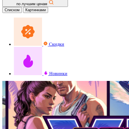
по лучшим ценам
Списком
Картинками
Скидки
Новинки