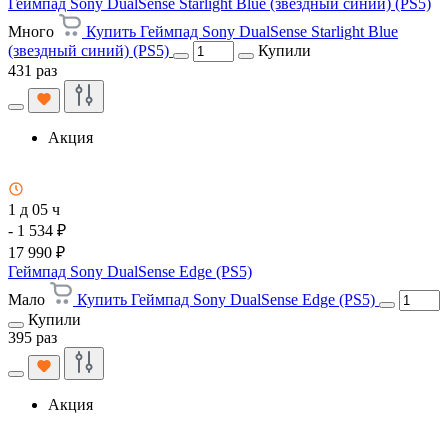
Геймпад Sony DualSense Starlight Blue (звездный синий) (PS5)
Много
Купить Геймпад Sony DualSense Starlight Blue
(звездный синий) (PS5)
Купили
431 раз
Акция
1 д 05 ч
- 1 534 ₽
17 990 ₽
Геймпад Sony DualSense Edge (PS5)
Мало
Купить Геймпад Sony DualSense Edge (PS5)
Купили
395 раз
Акция