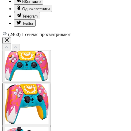
ВКонтакте
Одноклассники
Telegram
Twitter
(2460)
1
сейчас просматривают