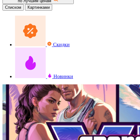
по лучшим ценам
Списком
Картинками
Скидки
Новинки