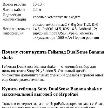
Время работы
10-13 ч
Длина кабеля
2.2 м
Подробная
кабель в комплект не входит
комплектация
совместимость macOS Big Sur 11.3, iOS
Дополнительная
14.5, iPadOS 14.5, iOS 14.5, Android 12;
информация
зарядный порт USB Type-C, ёмкость
аккумулятора 1560 мАч Первая ревизия
Почему стоит купить Геймпад DualSense Banana
shake
Геймпад DualSense Banana shake — отличный выбор для
пользователей Sony PlayStation 5. Стильный дизайн и
множество дополнительных функций сделают игровой опыт
еще более увлекательным.
Купить геймпад Sony DualSense Banana shake с
максимальной выгодой от ИгроРай
Только в интернет-магазине ИгроРай, оформляя заказ сейчас,
вы получаете возможность купить товар со скидкой уже