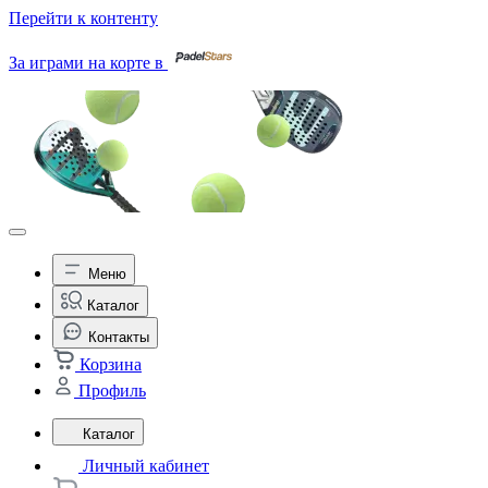
Перейти к контенту
За играми на корте в
Меню
Каталог
Контакты
Корзина
Профиль
Каталог
Личный кабинет