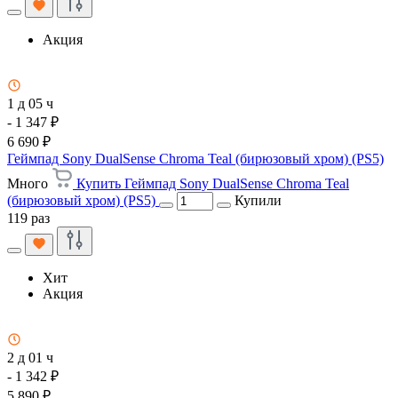
Акция
1 д 05 ч
- 1 347 ₽
6 690 ₽
Геймпад Sony DualSense Chroma Teal (бирюзовый хром) (PS5)
Много
Купить Геймпад Sony DualSense Chroma Teal
(бирюзовый хром) (PS5)
Купили
119 раз
Хит
Акция
2 д 01 ч
- 1 342 ₽
5 890 ₽