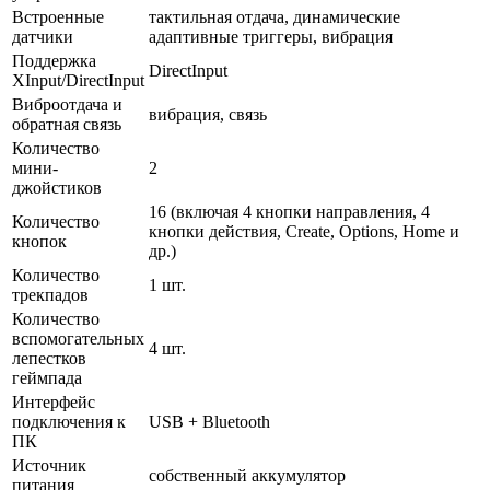
Встроенные
тактильная отдача, динамические
датчики
адаптивные триггеры, вибрация
Поддержка
DirectInput
XInput/DirectInput
Виброотдача и
вибрация, связь
обратная связь
Количество
мини-
2
джойстиков
16 (включая 4 кнопки направления, 4
Количество
кнопки действия, Create, Options, Home и
кнопок
др.)
Количество
1 шт.
трекпадов
Количество
вспомогательных
4 шт.
лепестков
геймпада
Интерфейс
подключения к
USB + Bluetooth
ПК
Источник
собственный аккумулятор
питания