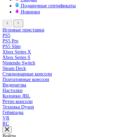
Подарочные сертификаты
Новинки
Игровые приставки
PS5
PS5 Pro
PS5 Slim
Xbox Series X
Xbox Series S
Nintendo Switch
Steam Deck
Стационарные консоли
Портативные консоли
Видеоигры
Настолки
Колонки JBL
Ретро консоли
Техника Dyson
Геймпады
VR
RC
Войти