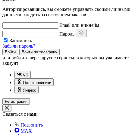
Авторизировавшись, вы сможете управлять своими личными
данными, следить за состоянием заказов.
Email или никнейм
Пароль
Запомнить
Забыли пароль?
Войти
Войти по телефону
или
войдите через другие сервисы, в которых вы уже имеете
аккаунт
VK
Одноклассники
Яндекс
Регистрация
Связаться с нами
Позвонить
MAX