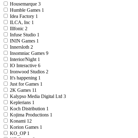
Housemarque
3
Humble Games
1
Idea Factory
1
ILCA, Inc
1
Illfonic
2
Infuse Studio
1
ININ Games
1
Innersloth
2
Insomniac Games
9
Interior/Night
1
IO Interactive
6
Ironwood Studios
2
It's happening
1
Just for Games
1
2K Games
11
Kalypso Media Digital Ltd
3
Keplerians
1
Koch Distribution
1
Kojima Productions
1
Konami
12
Korion Games
1
KO_OP
1