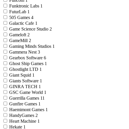
Funcom
1
Funktronic Labs
1
FuturLab
1
505 Games
4
Galactic Cafe
1
Game Science Studio
2
Gameloft
2
GameMill
2
Gaming Minds Studios
1
Gammera Nest
3
Gearbox Software
6
Ghost Ship Games
1
Ghostlight LTD
1
Giant Squid
1
Giants Software
1
GINRA TECH
1
GSC Game World
1
Guerrilla Games
11
Gunfire Games
1
Haemimont Games
1
HandyGames
2
Heart Machine
1
Hekate
1