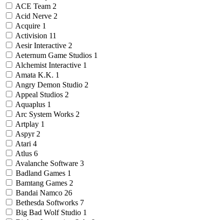
ACE Team
2
Acid Nerve
2
Acquire
1
Activision
11
Aesir Interactive
2
Aeternum Game Studios
1
Alchemist Interactive
1
Amata K.K.
1
Angry Demon Studio
2
Appeal Studios
2
Aquaplus
1
Arc System Works
2
Artplay
1
Aspyr
2
Atari
4
Atlus
6
Avalanche Software
3
Badland Games
1
Bamtang Games
2
Bandai Namco
26
Bethesda Softworks
7
Big Bad Wolf Studio
1