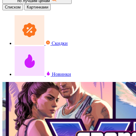
по лучшим ценам
Списком
Картинками
Скидки
Новинки