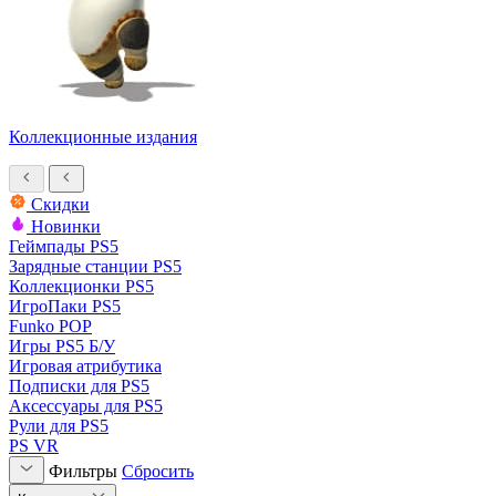
Коллекционные издания
Скидки
Новинки
Геймпады PS5
Зарядные станции PS5
Коллекционки PS5
ИгроПаки PS5
Funko POP
Игры PS5 Б/У
Игровая атрибутика
Подписки для PS5
Аксессуары для PS5
Рули для PS5
PS VR
Фильтры
Сбросить