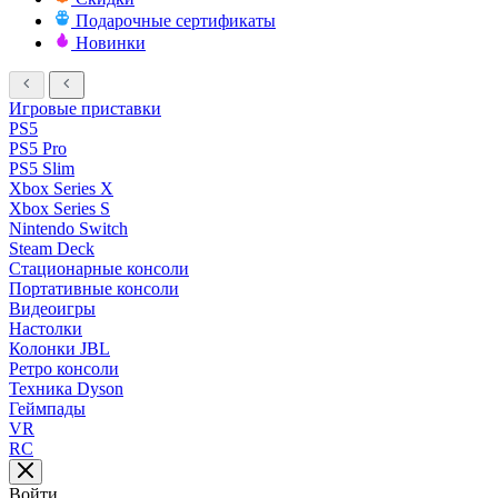
Подарочные сертификаты
Новинки
Игровые приставки
PS5
PS5 Pro
PS5 Slim
Xbox Series X
Xbox Series S
Nintendo Switch
Steam Deck
Стационарные консоли
Портативные консоли
Видеоигры
Настолки
Колонки JBL
Ретро консоли
Техника Dyson
Геймпады
VR
RC
Войти