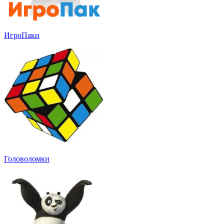
ИгроПаки
Головоломки