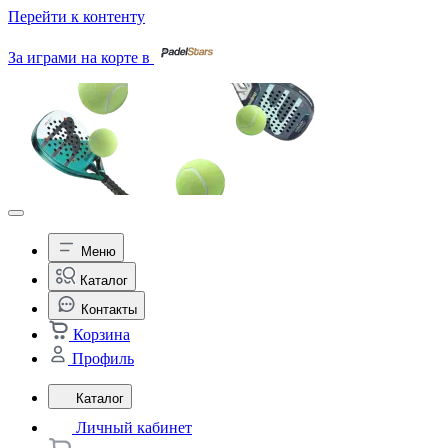
Перейти к контенту
За играми на корте в
Меню
Каталог
Контакты
Корзина
Профиль
Каталог
Личный кабинет