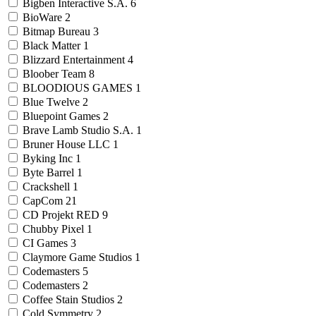
Bigben Interactive S.A.
6
BioWare
2
Bitmap Bureau
3
Black Matter
1
Blizzard Entertainment
4
Bloober Team
8
BLOODIOUS GAMES
1
Blue Twelve
2
Bluepoint Games
2
Brave Lamb Studio S.A.
1
Bruner House LLC
1
Byking Inc
1
Byte Barrel
1
Crackshell
1
CapCom
21
CD Projekt RED
9
Chubby Pixel
1
CI Games
3
Claymore Game Studios
1
Codemasters
5
Codemasters
2
Coffee Stain Studios
2
Cold Symmetry
2