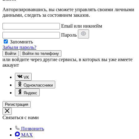
Авторизировавшись, вы сможете управлять своими личными
данными, следить за состоянием заказов.
Email или никнейм
Пароль
Запомнить
Забыли пароль?
Войти
Войти по телефону
или
войдите через другие сервисы, в которых вы уже имеете
аккаунт
VK
Одноклассники
Яндекс
Регистрация
Связаться с нами
Позвонить
MAX