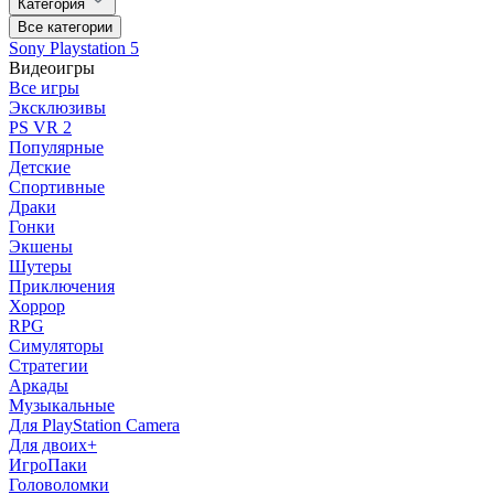
Категория
Все категории
Sony Playstation 5
Видеоигры
Все игры
Эксклюзивы
PS VR 2
Популярные
Детские
Спортивные
Драки
Гонки
Экшены
Шутеры
Приключения
Хоррор
RPG
Симуляторы
Стратегии
Аркады
Музыкальные
Для PlayStation Camera
Для двоих+
ИгроПаки
Головоломки