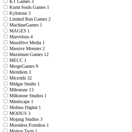
KT Games
3
Kumi Souls Games
1
Kylotonn
3
Limited Run Games
2
MachineGames
1
MAGES
1
Marvelous
4
MassHive Media
1
Massive Monster
2
Maximum Games
12
MECC
1
MergeGames
9
Meridiem
3
Microïds
32
Midgar Studio
1
Milestone
13
Milkstone Studios
1
Mindscape
1
Mobius Digital
1
MODUS
3
Mojang Studios
3
Moonless Formless
1
Motion Twin
1