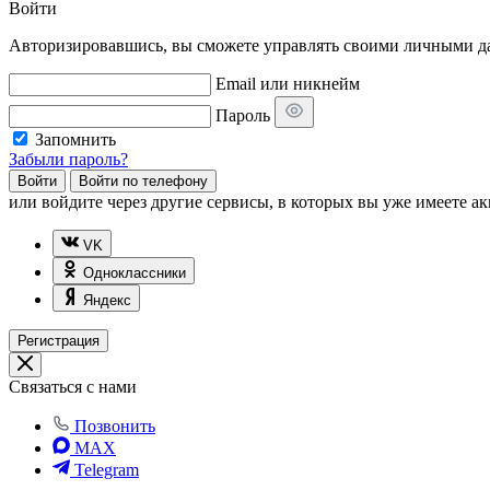
Войти
Авторизировавшись, вы сможете управлять своими личными дан
Email или никнейм
Пароль
Запомнить
Забыли пароль?
Войти
Войти по телефону
или
войдите через другие сервисы, в которых вы уже имеете ак
VK
Одноклассники
Яндекс
Регистрация
Связаться с нами
Позвонить
MAX
Telegram