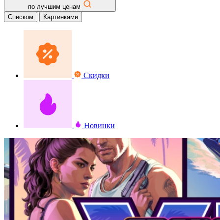
по лучшим ценам
Списком
Картинками
Скидки
Новинки