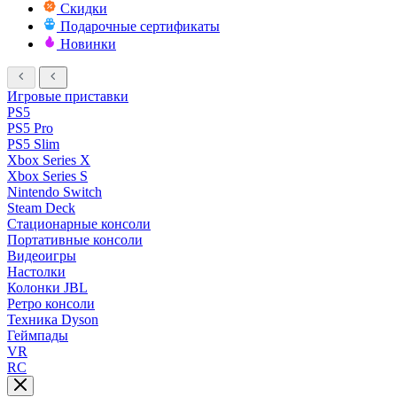
Скидки
Подарочные сертификаты
Новинки
Игровые приставки
PS5
PS5 Pro
PS5 Slim
Xbox Series X
Xbox Series S
Nintendo Switch
Steam Deck
Стационарные консоли
Портативные консоли
Видеоигры
Настолки
Колонки JBL
Ретро консоли
Техника Dyson
Геймпады
VR
RC