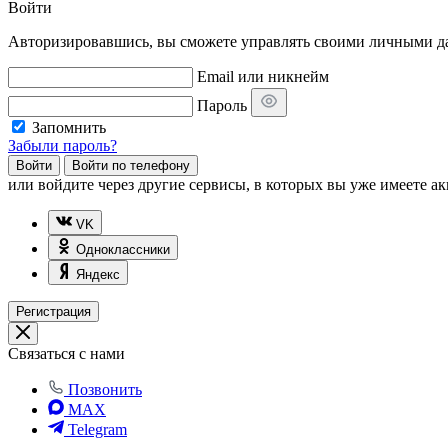
Войти
Авторизировавшись, вы сможете управлять своими личными дан
Email или никнейм
Пароль
Запомнить
Забыли пароль?
Войти
Войти по телефону
или
войдите через другие сервисы, в которых вы уже имеете ак
VK
Одноклассники
Яндекс
Регистрация
Связаться с нами
Позвонить
MAX
Telegram