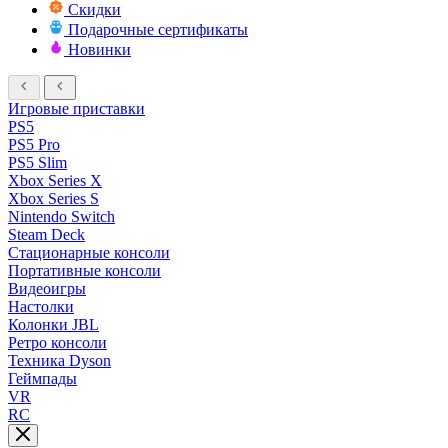
Скидки
Подарочные сертификаты
Новинки
Игровые приставки
PS5
PS5 Pro
PS5 Slim
Xbox Series X
Xbox Series S
Nintendo Switch
Steam Deck
Стационарные консоли
Портативные консоли
Видеоигры
Настолки
Колонки JBL
Ретро консоли
Техника Dyson
Геймпады
VR
RC