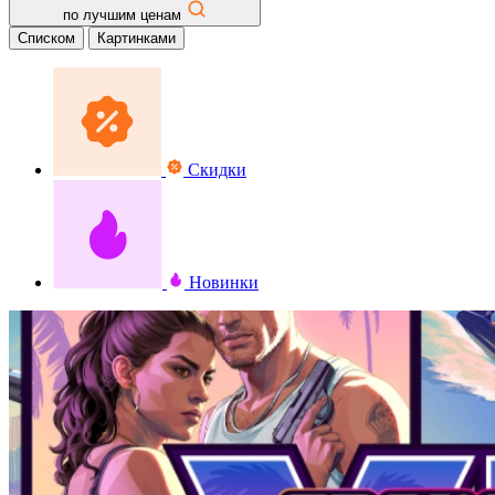
по лучшим ценам
Списком
Картинками
Скидки
Новинки