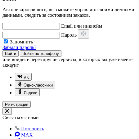
Авторизировавшись, вы сможете управлять своими личными
данными, следить за состоянием заказов.
Email или никнейм
Пароль
Запомнить
Забыли пароль?
Войти
Войти по телефону
или
войдите через другие сервисы, в которых вы уже имеете
аккаунт
VK
Одноклассники
Яндекс
Регистрация
Связаться с нами
Позвонить
MAX