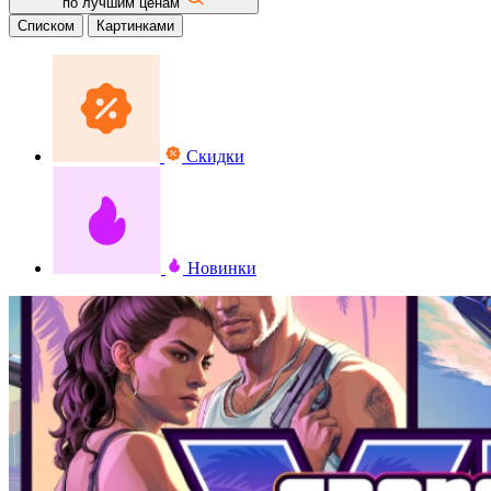
по лучшим ценам
Списком
Картинками
Скидки
Новинки