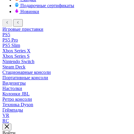
Подарочные сертификаты
Новинки
Игровые приставки
PS5
PS5 Pro
PS5 Slim
Xbox Series X
Xbox Series S
Nintendo Switch
Steam Deck
Стационарные консоли
Портативные консоли
Видеоигры
Настолки
Колонки JBL
Ретро консоли
Техника Dyson
Геймпады
VR
RC
Войти