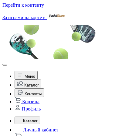
Перейти к контенту
За играми на корте в
Меню
Каталог
Контакты
Корзина
Профиль
Каталог
Личный кабинет