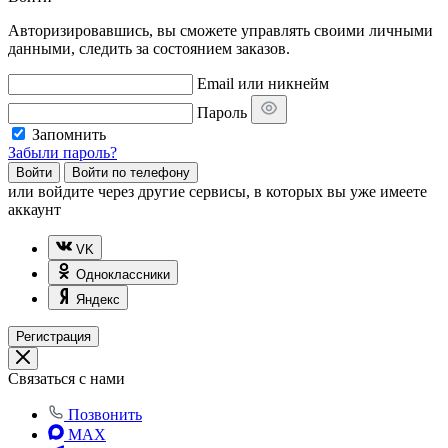
Авторизировавшись, вы сможете управлять своими личными
данными, следить за состоянием заказов.
Email или никнейм
Пароль
Запомнить
Забыли пароль?
Войти
Войти по телефону
или
войдите через другие сервисы, в которых вы уже имеете
аккаунт
VK
Одноклассники
Яндекс
Регистрация
Связаться с нами
Позвонить
MAX