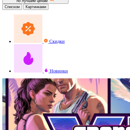
по лучшим ценам
Списком
Картинками
Скидки
Новинки