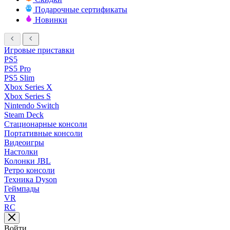
Подарочные сертификаты
Новинки
Игровые приставки
PS5
PS5 Pro
PS5 Slim
Xbox Series X
Xbox Series S
Nintendo Switch
Steam Deck
Стационарные консоли
Портативные консоли
Видеоигры
Настолки
Колонки JBL
Ретро консоли
Техника Dyson
Геймпады
VR
RC
Войти