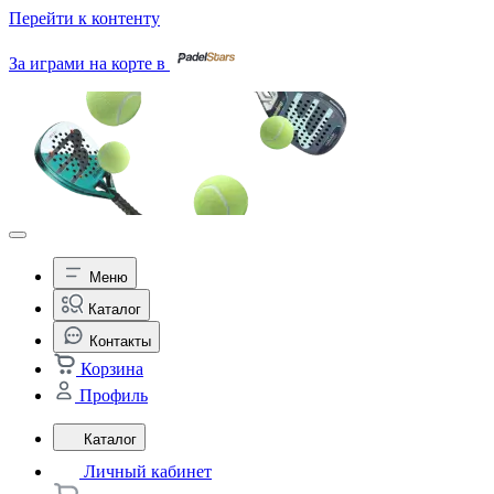
Перейти к контенту
За играми на корте в
Меню
Каталог
Контакты
Корзина
Профиль
Каталог
Личный кабинет