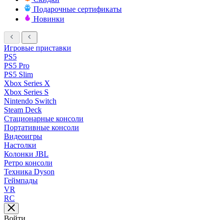
Подарочные сертификаты
Новинки
Игровые приставки
PS5
PS5 Pro
PS5 Slim
Xbox Series X
Xbox Series S
Nintendo Switch
Steam Deck
Стационарные консоли
Портативные консоли
Видеоигры
Настолки
Колонки JBL
Ретро консоли
Техника Dyson
Геймпады
VR
RC
Войти