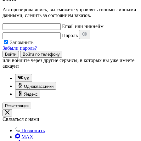
Авторизировавшись, вы сможете управлять своими личными
данными, следить за состоянием заказов.
Email или никнейм
Пароль
Запомнить
Забыли пароль?
Войти
Войти по телефону
или
войдите через другие сервисы, в которых вы уже имеете
аккаунт
VK
Одноклассники
Яндекс
Регистрация
Связаться с нами
Позвонить
MAX