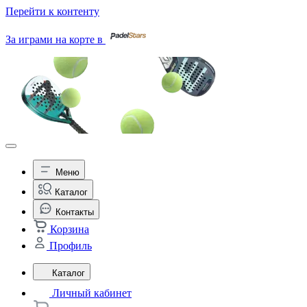
Перейти к контенту
За играми на корте в
Меню
Каталог
Контакты
Корзина
Профиль
Каталог
Личный кабинет