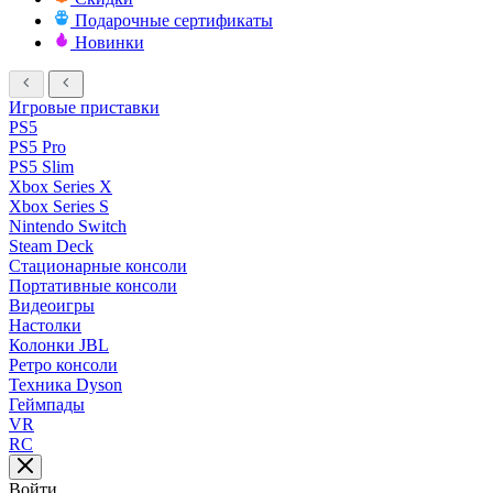
Подарочные сертификаты
Новинки
Игровые приставки
PS5
PS5 Pro
PS5 Slim
Xbox Series X
Xbox Series S
Nintendo Switch
Steam Deck
Стационарные консоли
Портативные консоли
Видеоигры
Настолки
Колонки JBL
Ретро консоли
Техника Dyson
Геймпады
VR
RC
Войти