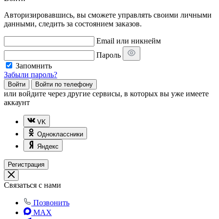
Авторизировавшись, вы сможете управлять своими личными
данными, следить за состоянием заказов.
Email или никнейм
Пароль
Запомнить
Забыли пароль?
Войти
Войти по телефону
или
войдите через другие сервисы, в которых вы уже имеете
аккаунт
VK
Одноклассники
Яндекс
Регистрация
Связаться с нами
Позвонить
MAX