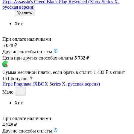
Игра Assassin's Creed Black Flag Resynced (Xbox Series X,
русская версия)
Удалить
Хит
При оплате наличными
5 028 ₽
Другие способы оплаты
Цена при других способах оплаты
5 732 ₽
Сумма месячной платы, если брать в сплит:
1 433 ₽
в сплит
151
бонусов
Игра Pragmata (XBOX Series X, русская версия)
Мало
Хит
При оплате наличными
4 548 ₽
Другие способы оплаты