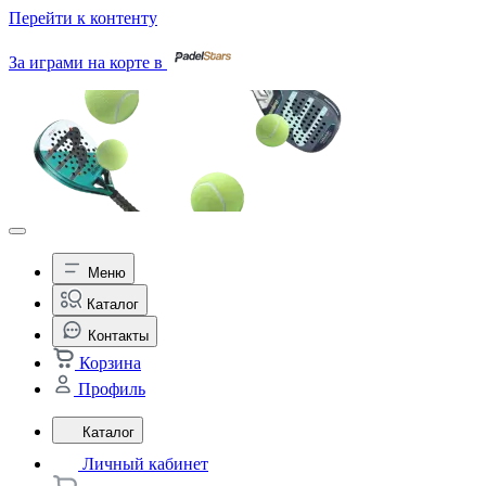
Перейти к контенту
За играми на корте в
Меню
Каталог
Контакты
Корзина
Профиль
Каталог
Личный кабинет