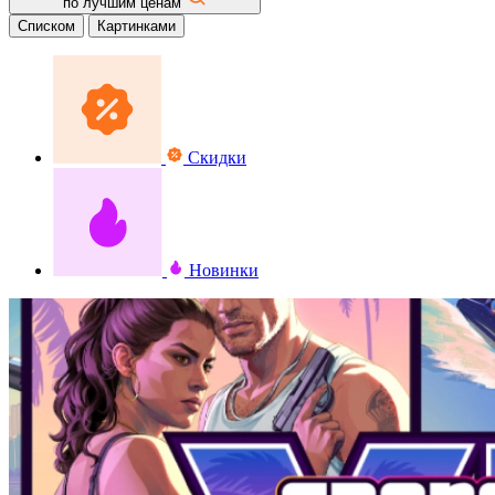
по лучшим ценам
Списком
Картинками
Скидки
Новинки