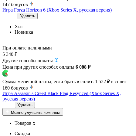
147
бонусов
Игра Forza Horizon 6 (Xbox Series X, русская версия)
Удалить
Хит
Новинка
При оплате наличными
5 340 ₽
Другие способы оплаты
Цена при других способах оплаты
6 088 ₽
Сумма месячной платы, если брать в сплит:
1 522 ₽
в сплит
160
бонусов
Игра Assassin's Creed Black Flag Resynced (Xbox Series X,
русская версия)
Удалить
Можно улучшить комплект
Товаров x
Скидка