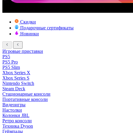
Скидки
Подарочные сертификаты
Новинки
Игровые приставки
PS5
PS5 Pro
PS5 Slim
Xbox Series X
Xbox Series S
Nintendo Switch
Steam Deck
Стационарные консоли
Портативные консоли
Видеоигры
Настолки
Колонки JBL
Ретро консоли
Техника Dyson
Геймпады