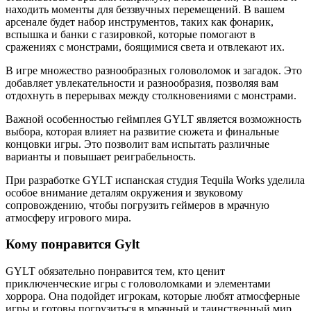
находить моменты для беззвучных перемещений. В вашем
арсенале будет набор инструментов, таких как фонарик,
вспышка и банки с газировкой, которые помогают в
сражениях с монстрами, боящимися света и отвлекают их.
В игре множество разнообразных головоломок и загадок. Это
добавляет увлекательности и разнообразия, позволяя вам
отдохнуть в перерывах между столкновениями с монстрами.
Важной особенностью геймплея GYLT является возможность
выбора, которая влияет на развитие сюжета и финальные
концовки игры. Это позволит вам испытать различные
варианты и повышает реиграбельность.
При разработке GYLT испанская студия Tequila Works уделила
особое внимание деталям окружения и звуковому
сопровождению, чтобы погрузить геймеров в мрачную
атмосферу игрового мира.
Кому понравится Gylt
GYLT обязательно понравится тем, кто ценит
приключенческие игры с головоломками и элементами
хоррора. Она подойдет игрокам, которые любят атмосферные
игры и готовы погрузиться в мрачный и таинственный мир.