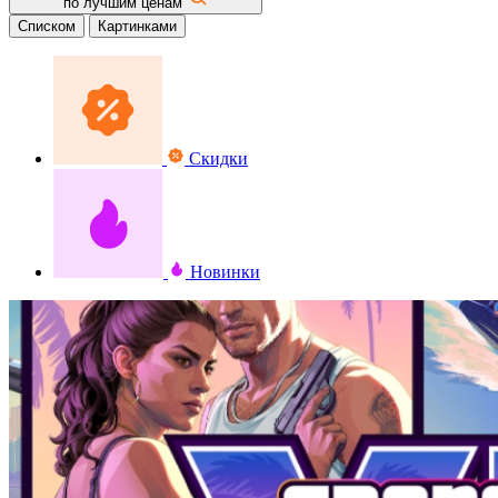
по лучшим ценам
Списком
Картинками
Скидки
Новинки