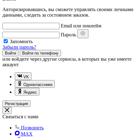
Авторизировавшись, вы сможете управлять своими личными
данными, следить за состоянием заказов.
Email или никнейм
Пароль
Запомнить
Забыли пароль?
Войти
Войти по телефону
или
войдите через другие сервисы, в которых вы уже имеете
аккаунт
VK
Одноклассники
Яндекс
Регистрация
Связаться с нами
Позвонить
MAX