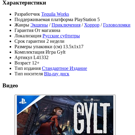
Характеристики
Разработчик
Tequila Works
Поддерживаемая платформа
PlayStation 5
Жанры
Экшены
/
Приключения
/
Хоррор
/
Головоломки
Гарантия
От магазина
Локализация
Русские субтитры
Срок гарантии
2 недели
Размеры упаковки (см)
13.5х1х17
Комплектация
Игра Gylt
Артикул
L41332
Возраст
12+
Тип издания
Стандартное Издание
Тип носителя
Blu-ray диск
Видео