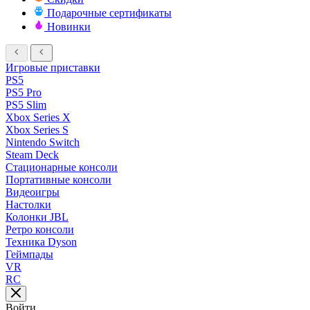
Подарочные сертификаты
Новинки
Игровые приставки
PS5
PS5 Pro
PS5 Slim
Xbox Series X
Xbox Series S
Nintendo Switch
Steam Deck
Стационарные консоли
Портативные консоли
Видеоигры
Настолки
Колонки JBL
Ретро консоли
Техника Dyson
Геймпады
VR
RC
Войти