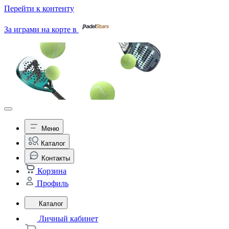
Перейти к контенту
За играми на корте в
Меню
Каталог
Контакты
Корзина
Профиль
Каталог
Личный кабинет