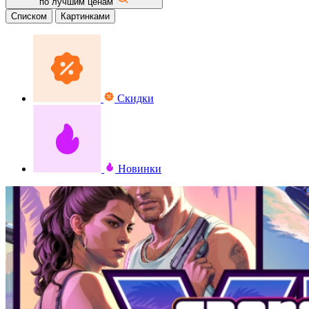
по лучшим ценам
Списком
Картинками
Скидки
Новинки