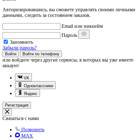
Авторизировавшись, вы сможете управлять своими личными
данными, следить за состоянием заказов.
Email или никнейм
Пароль
Запомнить
Забыли пароль?
Войти
Войти по телефону
или
войдите через другие сервисы, в которых вы уже имеете
аккаунт
VK
Одноклассники
Яндекс
Регистрация
Связаться с нами
Позвонить
MAX