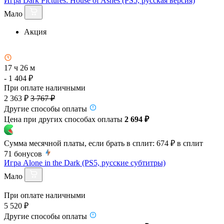
Игра Dark Pictures: House of Ashes (PS5, русская версия)
Мало
Акция
17 ч 26 м
- 1 404 ₽
При оплате наличными
2 363 ₽
3 767 ₽
Другие способы оплаты
Цена при других способах оплаты
2 694 ₽
Сумма месячной платы, если брать в сплит:
674 ₽
в сплит
71
бонусов
Игра Alone in the Dark (PS5, русские субтитры)
Мало
При оплате наличными
5 520 ₽
Другие способы оплаты