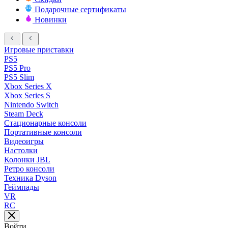
Подарочные сертификаты
Новинки
Игровые приставки
PS5
PS5 Pro
PS5 Slim
Xbox Series X
Xbox Series S
Nintendo Switch
Steam Deck
Стационарные консоли
Портативные консоли
Видеоигры
Настолки
Колонки JBL
Ретро консоли
Техника Dyson
Геймпады
VR
RC
Войти