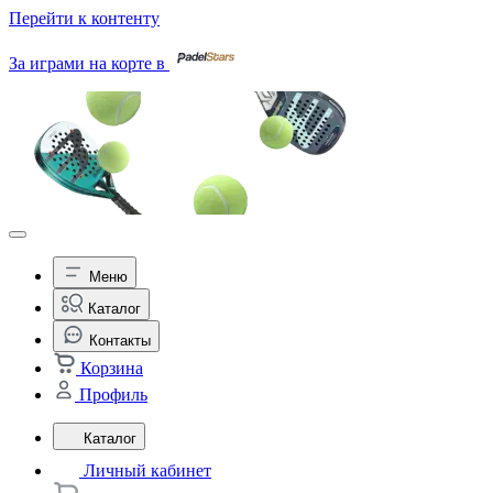
Перейти к контенту
За играми на корте в
Меню
Каталог
Контакты
Корзина
Профиль
Каталог
Личный кабинет