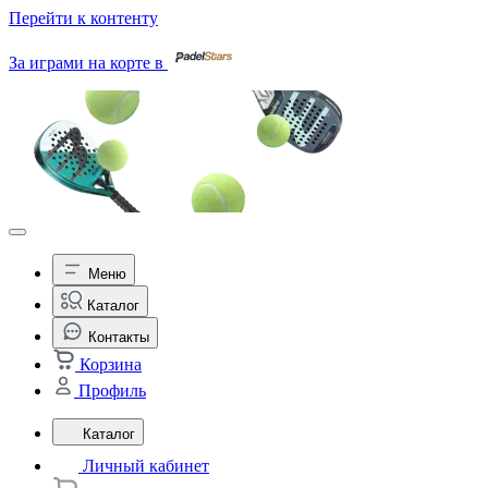
Перейти к контенту
За играми на корте в
Меню
Каталог
Контакты
Корзина
Профиль
Каталог
Личный кабинет