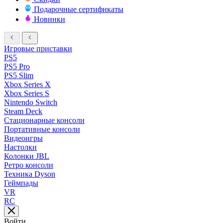
Подарочные сертификаты
Новинки
Игровые приставки
PS5
PS5 Pro
PS5 Slim
Xbox Series X
Xbox Series S
Nintendo Switch
Steam Deck
Стационарные консоли
Портативные консоли
Видеоигры
Настолки
Колонки JBL
Ретро консоли
Техника Dyson
Геймпады
VR
RC
Войти