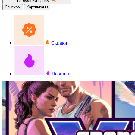
по лучшим ценам
Списком
Картинками
Скидки
Новинки