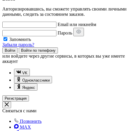
Авторизировавшись, вы сможете управлять своими личными
данными, следить за состоянием заказов.
Email или никнейм
Пароль
Запомнить
Забыли пароль?
Войти
Войти по телефону
или
войдите через другие сервисы, в которых вы уже имеете
аккаунт
VK
Одноклассники
Яндекс
Регистрация
Связаться с нами
Позвонить
MAX