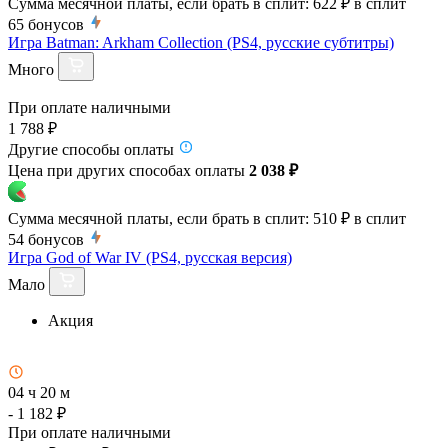
Сумма месячной платы, если брать в сплит:
622 ₽
в сплит
65
бонусов
Игра Batman: Arkham Collection (PS4, русские субтитры)
Много
При оплате наличными
1 788 ₽
Другие способы оплаты
Цена при других способах оплаты
2 038 ₽
Сумма месячной платы, если брать в сплит:
510 ₽
в сплит
54
бонусов
Игра God of War IV (PS4, русская версия)
Мало
Акция
04 ч 20 м
- 1 182 ₽
При оплате наличными