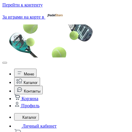
Перейти к контенту
За играми на корте в
Меню
Каталог
Контакты
Корзина
Профиль
Каталог
Личный кабинет