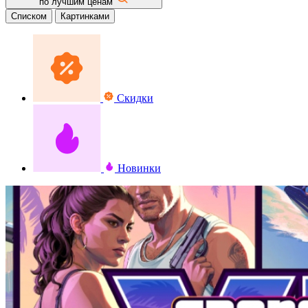
по лучшим ценам
Списком
Картинками
Скидки
Новинки