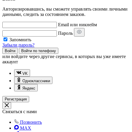
Авторизировавшись, вы сможете управлять своими личными
данными, следить за состоянием заказов.
Email или никнейм
Пароль
Запомнить
Забыли пароль?
Войти
Войти по телефону
или
войдите через другие сервисы, в которых вы уже имеете
аккаунт
VK
Одноклассники
Яндекс
Регистрация
Связаться с нами
Позвонить
MAX