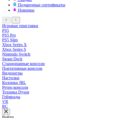
Подарочные сертификаты
Новинки
Игровые приставки
PS5
PS5 Pro
PS5 Slim
Xbox Series X
Xbox Series S
Nintendo Switch
Steam Deck
Стационарные консоли
Портативные консоли
Видеоигры
Настолки
Колонки JBL
Ретро консоли
Техника Dyson
Геймпады
VR
RC
Войти