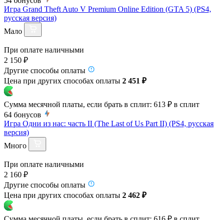
54
бонусов
Игра Grand Theft Auto V Premium Online Edition (GTA 5) (PS4,
русская версия)
Мало
При оплате наличными
2 150 ₽
Другие способы оплаты
Цена при других способах оплаты
2 451 ₽
Сумма месячной платы, если брать в сплит:
613 ₽
в сплит
64
бонусов
Игра Одни из нас: часть II (The Last of Us Part II) (PS4, русская
версия)
Много
При оплате наличными
2 160 ₽
Другие способы оплаты
Цена при других способах оплаты
2 462 ₽
Сумма месячной платы, если брать в сплит:
616 ₽
в сплит