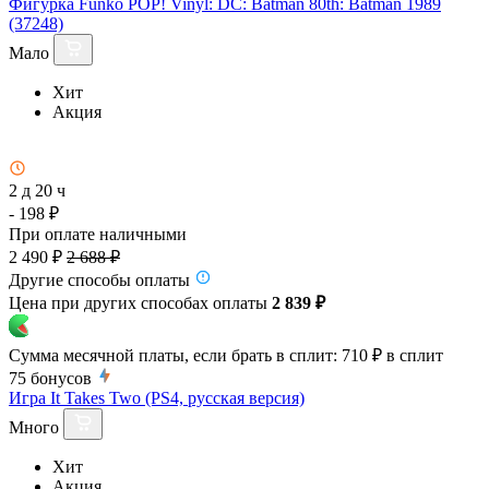
Фигурка Funko POP! Vinyl: DC: Batman 80th: Batman 1989
(37248)
Мало
Хит
Акция
2 д 20 ч
- 198 ₽
При оплате наличными
2 490 ₽
2 688 ₽
Другие способы оплаты
Цена при других способах оплаты
2 839 ₽
Сумма месячной платы, если брать в сплит:
710 ₽
в сплит
75
бонусов
Игра It Takes Two (PS4, русская версия)
Много
Хит
Акция