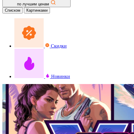
по лучшим ценам
Списком
Картинками
Скидки
Новинки