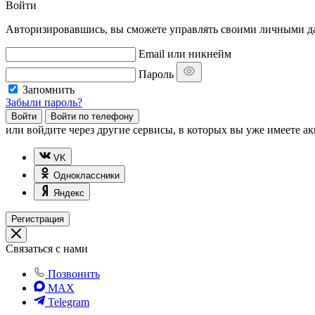
Войти
Авторизировавшись, вы сможете управлять своими личными дан
Email или никнейм
Пароль
Запомнить
Забыли пароль?
Войти
Войти по телефону
или
войдите через другие сервисы, в которых вы уже имеете ак
VK
Одноклассники
Яндекс
Регистрация
Связаться с нами
Позвонить
MAX
Telegram