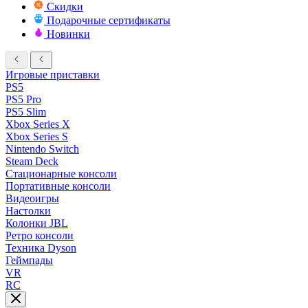
Скидки
Подарочные сертификаты
Новинки
Игровые приставки
PS5
PS5 Pro
PS5 Slim
Xbox Series X
Xbox Series S
Nintendo Switch
Steam Deck
Стационарные консоли
Портативные консоли
Видеоигры
Настолки
Колонки JBL
Ретро консоли
Техника Dyson
Геймпады
VR
RC