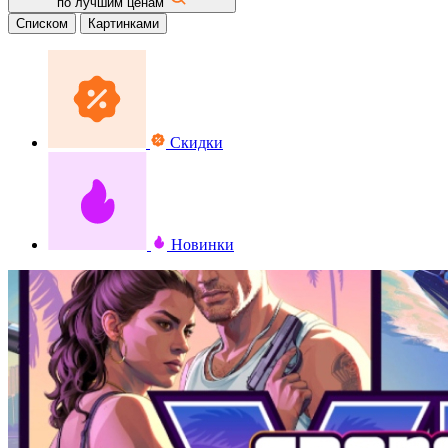
по лучшим ценам
Списком
Картинками
Скидки
Новинки