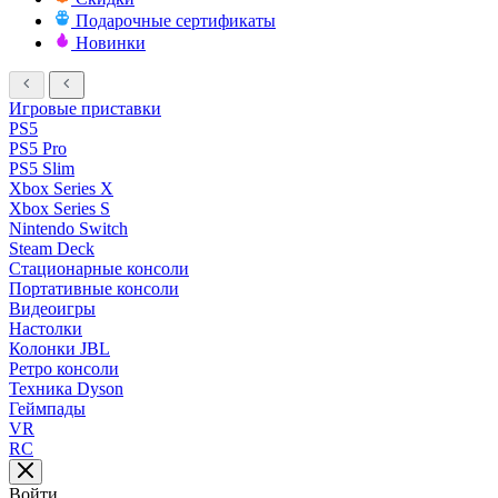
Подарочные сертификаты
Новинки
Игровые приставки
PS5
PS5 Pro
PS5 Slim
Xbox Series X
Xbox Series S
Nintendo Switch
Steam Deck
Стационарные консоли
Портативные консоли
Видеоигры
Настолки
Колонки JBL
Ретро консоли
Техника Dyson
Геймпады
VR
RC
Войти