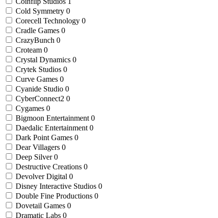
Coinflip Studios
1
Cold Symmetry
0
Corecell Technology
0
Cradle Games
0
CrazyBunch
0
Croteam
0
Crystal Dynamics
0
Crytek Studios
0
Curve Games
0
Cyanide Studio
0
CyberConnect2
0
Cygames
0
Bigmoon Entertainment
0
Daedalic Entertainment
0
Dark Point Games
0
Dear Villagers
0
Deep Silver
0
Destructive Creations
0
Devolver Digital
0
Disney Interactive Studios
0
Double Fine Productions
0
Dovetail Games
0
Dramatic Labs
0