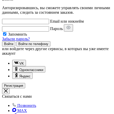
Авторизировавшись, вы сможете управлять своими личными
данными, следить за состоянием заказов.
Email или никнейм
Пароль
Запомнить
Забыли пароль?
Войти
Войти по телефону
или
войдите через другие сервисы, в которых вы уже имеете
аккаунт
VK
Одноклассники
Яндекс
Регистрация
Связаться с нами
Позвонить
MAX