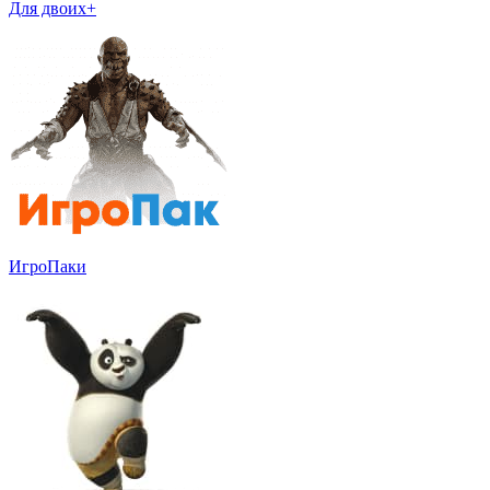
Для двоих+
ИгроПаки