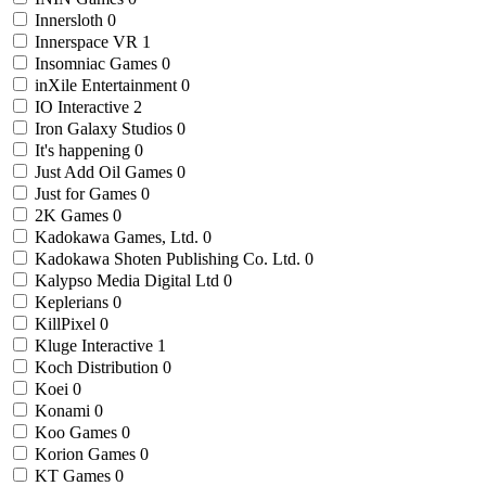
Innersloth
0
Innerspace VR
1
Insomniac Games
0
inXile Entertainment
0
IO Interactive
2
Iron Galaxy Studios
0
It's happening
0
Just Add Oil Games
0
Just for Games
0
2K Games
0
Kadokawa Games, Ltd.
0
Kadokawa Shoten Publishing Co. Ltd.
0
Kalypso Media Digital Ltd
0
Keplerians
0
KillPixel
0
Kluge Interactive
1
Koch Distribution
0
Koei
0
Konami
0
Koo Games
0
Korion Games
0
KT Games
0