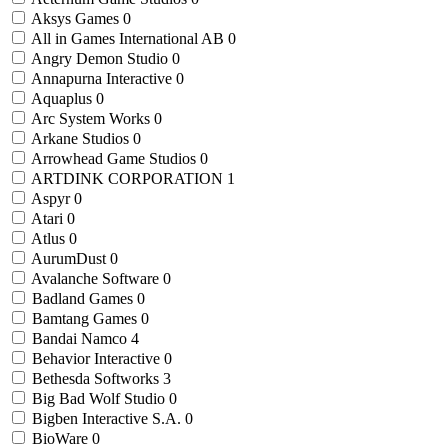
Aksys Games
0
All in Games International AB
0
Angry Demon Studio
0
Annapurna Interactive
0
Aquaplus
0
Arc System Works
0
Arkane Studios
0
Arrowhead Game Studios
0
ARTDINK CORPORATION
1
Aspyr
0
Atari
0
Atlus
0
AurumDust
0
Avalanche Software
0
Badland Games
0
Bamtang Games
0
Bandai Namco
4
Behavior Interactive
0
Bethesda Softworks
3
Big Bad Wolf Studio
0
Bigben Interactive S.A.
0
BioWare
0