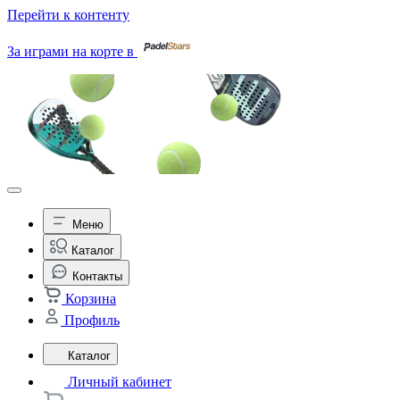
Перейти к контенту
За играми на корте в
Меню
Каталог
Контакты
Корзина
Профиль
Каталог
Личный кабинет