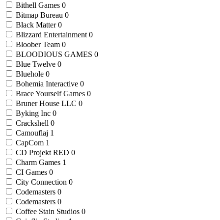
Bithell Games
0
Bitmap Bureau
0
Black Matter
0
Blizzard Entertainment
0
Bloober Team
0
BLOODIOUS GAMES
0
Blue Twelve
0
Bluehole
0
Bohemia Interactive
0
Brace Yourself Games
0
Bruner House LLC
0
Byking Inc
0
Crackshell
0
Camouflaj
1
CapCom
1
CD Projekt RED
0
Charm Games
1
CI Games
0
City Connection
0
Codemasters
0
Codemasters
0
Coffee Stain Studios
0