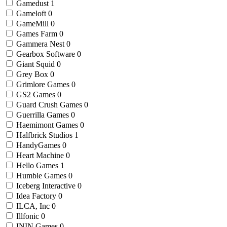
Gamedust
1
Gameloft
0
GameMill
0
Games Farm
0
Gammera Nest
0
Gearbox Software
0
Giant Squid
0
Grey Box
0
Grimlore Games
0
GS2 Games
0
Guard Crush Games
0
Guerrilla Games
0
Haemimont Games
0
Halfbrick Studios
1
HandyGames
0
Heart Machine
0
Hello Games
1
Humble Games
0
Iceberg Interactive
0
Idea Factory
0
ILCA, Inc
0
Illfonic
0
ININ Games
0