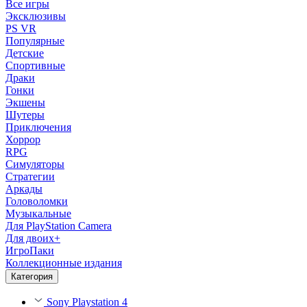
Все игры
Эксклюзивы
PS VR
Популярные
Детские
Спортивные
Драки
Гонки
Экшены
Шутеры
Приключения
Хоррор
RPG
Симуляторы
Стратегии
Аркады
Головоломки
Музыкальные
Для PlayStation Camera
Для двоих+
ИгроПаки
Коллекционные издания
Категория
Sony Playstation 4