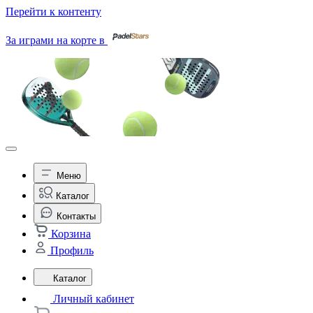
Перейти к контенту
За играми на корте в
Меню
Каталог
Контакты
Корзина
Профиль
Каталог
Личный кабинет