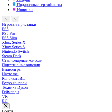
Подарочные сертификаты
Новинки
Игровые приставки
PS5
PS5 Pro
PS5 Slim
Xbox Series X
Xbox Series S
Nintendo Switch
Steam Deck
Стационарные консоли
Портативные консоли
Видеоигры
Настолки
Колонки JBL
Ретро консоли
Техника Dyson
Геймпады
VR
RC
Войти