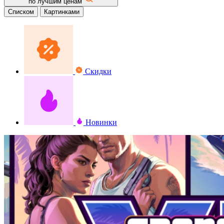
по лучшим ценам
Списком
Картинками
Скидки
Новинки