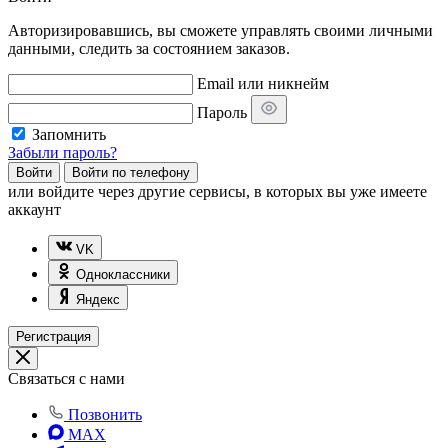
Авторизировавшись, вы сможете управлять своими личными
данными, следить за состоянием заказов.
Email или никнейм
Пароль
Запомнить
Забыли пароль?
Войти
Войти по телефону
или
войдите через другие сервисы, в которых вы уже имеете
аккаунт
VK
Одноклассники
Яндекс
Регистрация
Связаться с нами
Позвонить
MAX