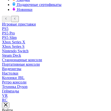
Подарочные сертификаты
Новинки
Игровые приставки
PS5
PS5 Pro
PS5 Slim
Xbox Series X
Xbox Series S
Nintendo Switch
Steam Deck
Стационарные консоли
Портативные консоли
Видеоигры
Настолки
Колонки JBL
Ретро консоли
Техника Dyson
Геймпады
VR
RC
Войти