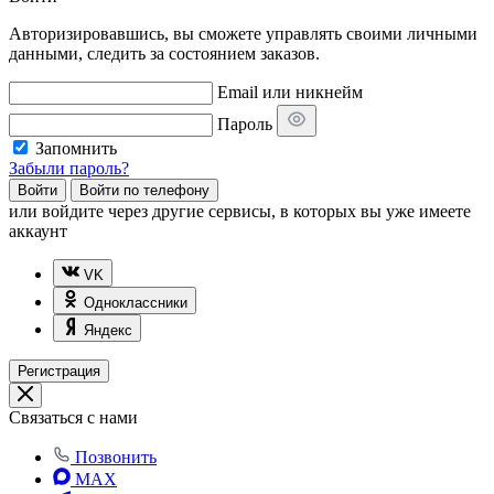
Авторизировавшись, вы сможете управлять своими личными
данными, следить за состоянием заказов.
Email или никнейм
Пароль
Запомнить
Забыли пароль?
Войти
Войти по телефону
или
войдите через другие сервисы, в которых вы уже имеете
аккаунт
VK
Одноклассники
Яндекс
Регистрация
Связаться с нами
Позвонить
MAX