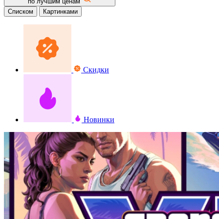
по лучшим ценам
Списком
Картинками
Скидки
Новинки