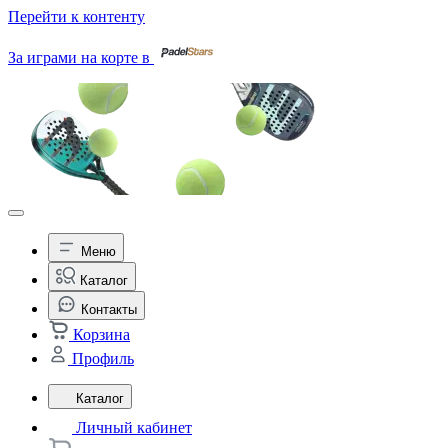
Перейти к контенту
За играми на корте в
Меню
Каталог
Контакты
Корзина
Профиль
Каталог
Личный кабинет