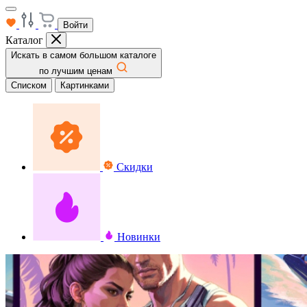
Войти
Каталог
Искать в самом большом каталоге
по лучшим ценам
Списком
Картинками
Скидки
Новинки