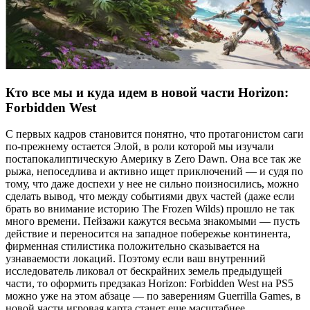
Кто все мы и куда идем в новой части Horizon:
Forbidden West
С первых кадров становится понятно, что протагонистом саги
по-прежнему остается Элой, в роли которой мы изучали
постапокалиптическую Америку в Zero Dawn. Она все так же
рыжа, непоседлива и активно ищет приключений — и судя по
тому, что даже доспехи у нее не сильно поизносились, можно
сделать вывод, что между событиями двух частей (даже если
брать во внимание историю The Frozen Wilds) прошло не так
много времени. Пейзажи кажутся весьма знакомыми — пусть
действие и переносится на западное побережье континента,
фирменная стилистика положительно сказывается на
узнаваемости локаций. Поэтому если ваш внутренний
исследователь ликовал от бескрайних земель предыдущей
части, то оформить предзаказ Horizon: Forbidden West на PS5
можно уже на этом абзаце — по заверениям Guerrilla Games, в
новой части игровая карта станет еще масштабнее.