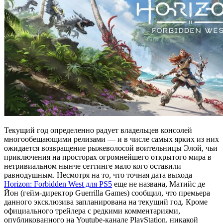
Текущий год определенно радует владельцев консолей
многообещающими релизами — и в числе самых ярких из них
ожидается возвращение рыжеволосой воительницы Элой, чьи
приключения на просторах огромнейшего открытого мира в
нетривиальном нынче сеттинге мало кого оставили
равнодушным. Несмотря на то, что точная дата выхода
Horizon: Forbidden West для PS5
еще не названа, Матийс де
Йон (гейм-директор Guerrilla Games) сообщил, что премьера
данного эксклюзива запланирована на текущий год. Кроме
официального трейлера с редкими комментариями,
опубликованного на Youtube-канале PlayStation, никакой