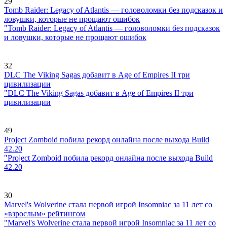
29
Tomb Raider: Legacy of Atlantis — головоломки без подсказок и
ловушки, которые не прощают ошибок
"Tomb Raider: Legacy of Atlantis — головоломки без подсказок
и ловушки, которые не прощают ошибок
32
DLC The Viking Sagas добавит в Age of Empires II три
цивилизации
"DLC The Viking Sagas добавит в Age of Empires II три
цивилизации
49
Project Zomboid побила рекорд онлайна после выхода Build
42.20
"Project Zomboid побила рекорд онлайна после выхода Build
42.20
30
Marvel's Wolverine стала первой игрой Insomniac за 11 лет со
«взрослым» рейтингом
"Marvel's Wolverine стала первой игрой Insomniac за 11 лет со