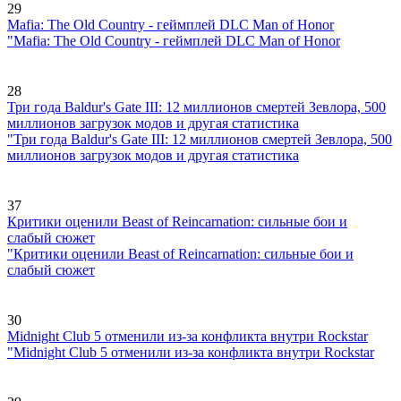
29
Mafia: The Old Country - геймплей DLC Man of Honor
"Mafia: The Old Country - геймплей DLC Man of Honor
28
Три года Baldur's Gate III: 12 миллионов смертей Зевлора, 500
миллионов загрузок модов и другая статистика
"Три года Baldur's Gate III: 12 миллионов смертей Зевлора, 500
миллионов загрузок модов и другая статистика
37
Критики оценили Beast of Reincarnation: сильные бои и
слабый сюжет
"Критики оценили Beast of Reincarnation: сильные бои и
слабый сюжет
30
Midnight Club 5 отменили из-за конфликта внутри Rockstar
"Midnight Club 5 отменили из-за конфликта внутри Rockstar