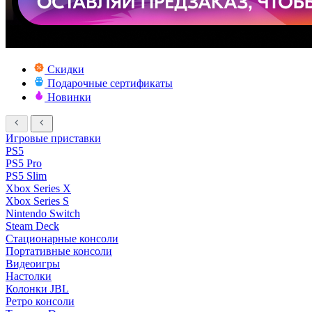
Скидки
Подарочные сертификаты
Новинки
Игровые приставки
PS5
PS5 Pro
PS5 Slim
Xbox Series X
Xbox Series S
Nintendo Switch
Steam Deck
Стационарные консоли
Портативные консоли
Видеоигры
Настолки
Колонки JBL
Ретро консоли