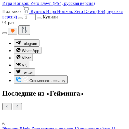
Игра Horizon: Zero Dawn (PS4, русская версия)
Под заказ
Купить Игра Horizon: Zero Dawn (PS4, русская
версия)
Купили
91 раз
Telegram
WhatsApp
Viber
VK
Twitter
Скопировать ссылку
Последние из «Гейминга»
6
Phantom Blade Zero готова к релизу: 12 августа выйдет 11-