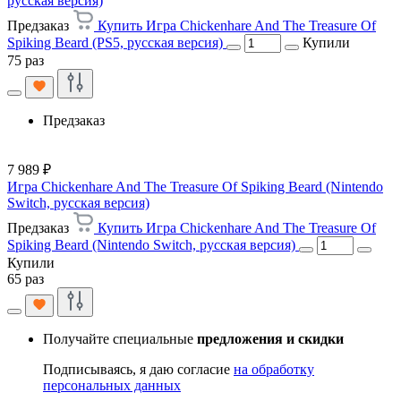
русская версия)
Предзаказ
Купить Игра Chickenhare And The Treasure Of
Spiking Beard (PS5, русская версия)
Купили
75 раз
Предзаказ
7 989 ₽
Игра Chickenhare And The Treasure Of Spiking Beard (Nintendo
Switch, русская версия)
Предзаказ
Купить Игра Chickenhare And The Treasure Of
Spiking Beard (Nintendo Switch, русская версия)
Купили
65 раз
Получайте специальные
предложения и скидки
Подписываясь, я даю согласие
на обработку
персональных данных