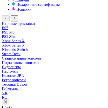
Подарочные сертификаты
Новинки
Игровые приставки
PS5
PS5 Pro
PS5 Slim
Xbox Series X
Xbox Series S
Nintendo Switch
Steam Deck
Стационарные консоли
Портативные консоли
Видеоигры
Настолки
Колонки JBL
Ретро консоли
Техника Dyson
Геймпады
VR
RC
Войти