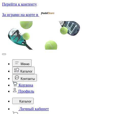
Перейти к контенту
За играми на корте в
Меню
Каталог
Контакты
Корзина
Профиль
Каталог
Личный кабинет