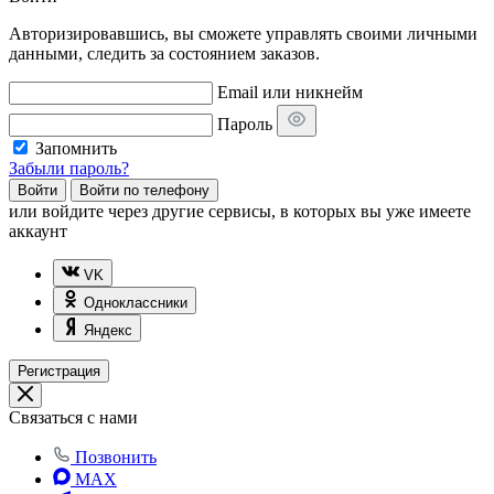
Авторизировавшись, вы сможете управлять своими личными
данными, следить за состоянием заказов.
Email или никнейм
Пароль
Запомнить
Забыли пароль?
Войти
Войти по телефону
или
войдите через другие сервисы, в которых вы уже имеете
аккаунт
VK
Одноклассники
Яндекс
Регистрация
Связаться с нами
Позвонить
MAX