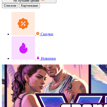
по лучшим ценам
Списком
Картинками
Скидки
Новинки