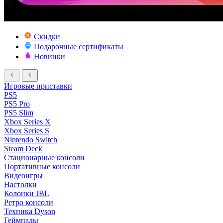
Скидки
Подарочные сертификаты
Новинки
Игровые приставки
PS5
PS5 Pro
PS5 Slim
Xbox Series X
Xbox Series S
Nintendo Switch
Steam Deck
Стационарные консоли
Портативные консоли
Видеоигры
Настолки
Колонки JBL
Ретро консоли
Техника Dyson
Геймпады