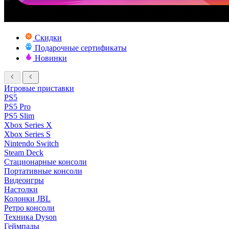
Скидки
Подарочные сертификаты
Новинки
Игровые приставки
PS5
PS5 Pro
PS5 Slim
Xbox Series X
Xbox Series S
Nintendo Switch
Steam Deck
Стационарные консоли
Портативные консоли
Видеоигры
Настолки
Колонки JBL
Ретро консоли
Техника Dyson
Геймпады