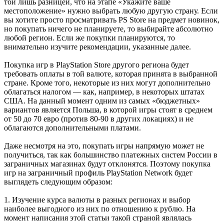
той лишь разницей, что на этапе «Укажите ваше
местоположение» нужно выбрать любую другую страну. Если
вы хотите просто просматривать PS Store на предмет новинок,
но покупать ничего не планируете, то выбирайте абсолютно
любой регион. Если же покупки планируются, то
внимательно изучите рекомендации, указанные далее.
Покупка игр в PlayStation Store другого региона будет
требовать оплаты в той валюте, которая принята в выбранной
стране. Кроме того, некоторые из них могут дополнительно
облагаться налогом — как, например, в некоторых штатах
США. На данный момент одним из самых «бюджетных»
вариантов является Польша, в которой игры стоят в среднем
от 50 до 70 евро (против 80-90 в других локациях) и не
облагаются дополнительными платами.
Даже несмотря на это, покупать игры напрямую может не
получиться, так как большинство платежных систем России в
заграничных магазинах будут отклонятся. Поэтому покупка
игр на заграничный профиль PlayStation Network будет
выглядеть следующим образом:
1. Изучение курса валюты в разных регионах и выбор
наиболее выгодного из них по отношению к рублю. На
момент написания этой статьи такой страной являлась