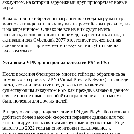
аккаунтом, на который зарубежный друг приобретает новые
игры.
Важно: при приобретении заграничного кода загрузки игры
можно активировать покупку как на российском профиле, так
и на заграничном. Однако не все из них будут иметь
российскую локализацию: например, в аргентинских кодах
активации для Cyberpunk 2077 отсутствует отечественная
локализация — причем нет ни озвучки, ни субтитров на
русском языке.
Установка VPN для игровых консолей PS4 и PS5
После введения блокировок многие геймеры обратились за
помощью к сервисам VPN (Virtual Private Network) в надежде
на то, что они позволят продолжать пользоваться
существующим аккаунтом PSN как прежде. Однако в данном
случае они не помогают обойти ограничения — но могут
быть полезны для других целей.
В первую очередь, подключение VPN для PlayStation позволит
добиться более высокой скорости передачи данных для тех,
кто планирует пользоваться аккаунтами других стран. Еще
задолго до 2022 года многие игроки подключались к
виртуальным серверам для того, чтобы быстрее находить