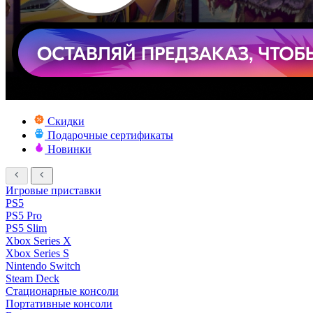
Скидки
Подарочные сертификаты
Новинки
Игровые приставки
PS5
PS5 Pro
PS5 Slim
Xbox Series X
Xbox Series S
Nintendo Switch
Steam Deck
Стационарные консоли
Портативные консоли