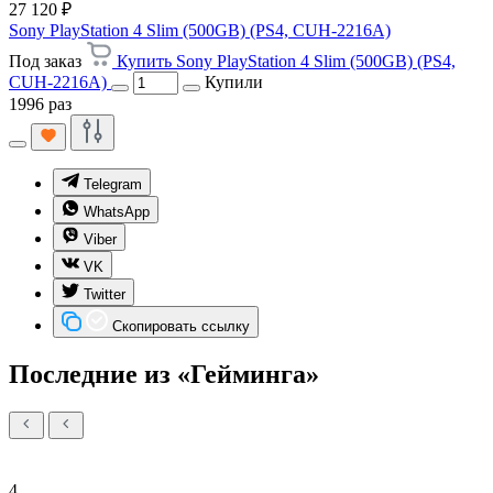
27 120 ₽
Sony PlayStation 4 Slim (500GB) (PS4, CUH-2216A)
Под заказ
Купить Sony PlayStation 4 Slim (500GB) (PS4,
CUH-2216A)
Купили
1996 раз
Telegram
WhatsApp
Viber
VK
Twitter
Скопировать ссылку
Последние из «Гейминга»
4