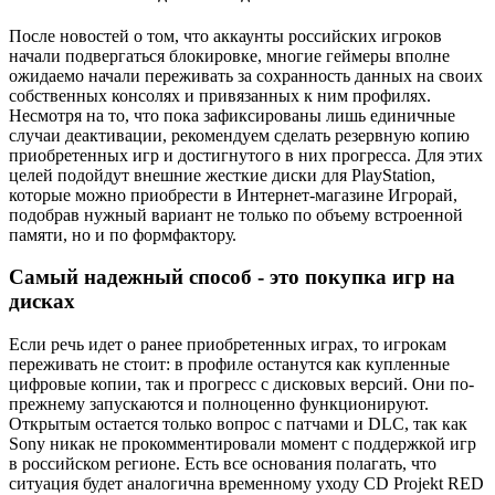
После новостей о том, что аккаунты российских игроков
начали подвергаться блокировке, многие геймеры вполне
ожидаемо начали переживать за сохранность данных на своих
собственных консолях и привязанных к ним профилях.
Несмотря на то, что пока зафиксированы лишь единичные
случаи деактивации, рекомендуем сделать резервную копию
приобретенных игр и достигнутого в них прогресса. Для этих
целей подойдут внешние жесткие диски для PlayStation,
которые можно приобрести в Интернет-магазине Игрорай,
подобрав нужный вариант не только по объему встроенной
памяти, но и по формфактору.
Самый надежный способ - это покупка игр на
дисках
Если речь идет о ранее приобретенных играх, то игрокам
переживать не стоит: в профиле останутся как купленные
цифровые копии, так и прогресс с дисковых версий. Они по-
прежнему запускаются и полноценно функционируют.
Открытым остается только вопрос с патчами и DLC, так как
Sony никак не прокомментировали момент с поддержкой игр
в российском регионе. Есть все основания полагать, что
ситуация будет аналогична временному уходу CD Projekt RED