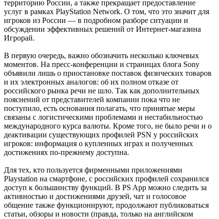
территорию России, а также прекращает предоставление
услуг в рамках PlayStation Network. О том, что это значит для
игроков из России — в подробном разборе ситуации и
обсуждении эффективных решений от Интернет-магазина
Игрорай.
В первую очередь, важно обозначить несколько ключевых
моментов. На пресс-конференции и страницах блога Sony
объявили лишь о приостановке поставок физических товаров
и их электронных аналогов: об их полном отказе от
российского рынка речи не шло. Так как дополнительных
пояснений от представителей компании пока что не
поступило, есть основания полагать, что принятые меры
связаны с логистическими проблемами и нестабильностью
международного курса валюты. Кроме того, не было речи и о
деактивации существующих профилей PSN у российских
игроков: информация о купленных играх и полученных
достижениях по-прежнему доступна.
Для тех, кто пользуется фирменными приложениями
Playstation на смартфоне, с российских профилей сохранился
доступ к большинству функций. В PS App можно следить за
активностью и достижениями друзей, чат и голосовое
общение также функционируют, продолжают публиковаться
статьи, обзоры и новости (правда, только на английском