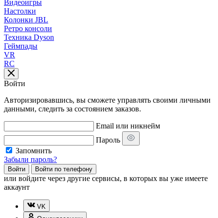
Видеоигры
Настолки
Колонки JBL
Ретро консоли
Техника Dyson
Геймпады
VR
RC
Войти
Авторизировавшись, вы сможете управлять своими личными
данными, следить за состоянием заказов.
Email или никнейм
Пароль
Запомнить
Забыли пароль?
Войти
Войти по телефону
или
войдите через другие сервисы, в которых вы уже имеете
аккаунт
VK