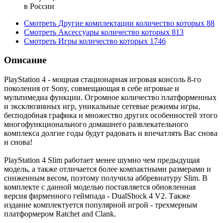
в России
Смотреть
Другие комплектации
количество которых
88
Смотреть
Аксессуары
количество которых
813
Смотреть
Игры
количество которых
1746
Описание
PlayStation 4 - мощная стационарная игровая консоль 8-го
поколения от Sony, совмещающая в себе игровые и
мультимедиа функции. Огромное количество платформенных
и эксклюзивных игр, уникальные сетевые режимы игры,
бесподобная графика и множество других особенностей этого
многофункционального домашнего развлекательного
комплекса долгие годы будут радовать и впечатлять Вас снова
и снова!
PlayStation 4 Slim работает менее шумно чем предыдущая
модель, а также отличается более компактными размерами и
сниженным весом, поэтому получила аббревиатуру Slim. В
комплекте с данной моделью поставляется обновленная
версия фирменного геймпада - DualShock 4 V2. Также
издание комплектуется популярной игрой - трехмерным
платформером Ratchet and Clank.