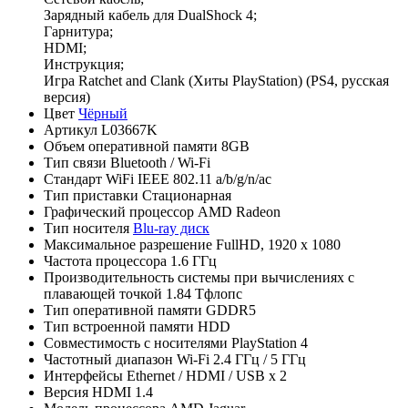
Зарядный кабель для DualShock 4;
Гарнитура;
HDMI;
Инструкция;
Игра Ratchet and Clank (Хиты PlayStation) (PS4, русская
версия)
Цвет
Чёрный
Артикул
L03667K
Объем оперативной памяти
8GB
Тип связи
Bluetooth / Wi-Fi
Стандарт WiFi
IEEE 802.11 a/b/g/n/ac
Тип приставки
Стационарная
Графический процессор
AMD Radeon
Тип носителя
Blu-ray диск
Максимальное разрешение
FullHD, 1920 x 1080
Частота процессора
1.6 ГГц
Производительность системы при вычислениях с
плавающей точкой
1.84 Тфлопс
Тип оперативной памяти
GDDR5
Тип встроенной памяти
HDD
Совместимость с носителями
PlayStation 4
Частотный диапазон Wi-Fi
2.4 ГГц / 5 ГГц
Интерфейсы
Ethernet / HDMI / USB x 2
Версия HDMI
1.4