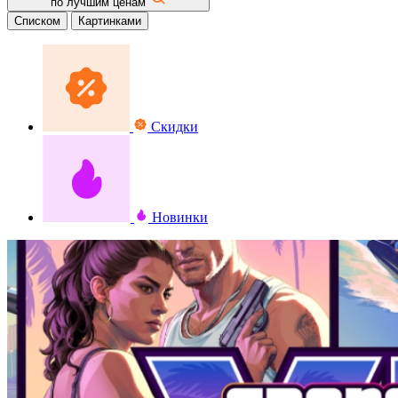
по лучшим ценам
Списком
Картинками
Скидки
Новинки