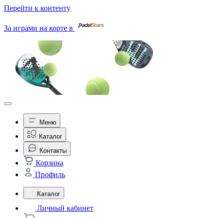
Перейти к контенту
За играми на корте в
Меню
Каталог
Контакты
Корзина
Профиль
Каталог
Личный кабинет