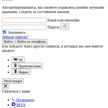
Авторизировавшись, вы сможете управлять своими личными
данными, следить за состоянием заказов.
Email или никнейм
Пароль
Запомнить
Забыли пароль?
Войти
Войти по телефону
или
войдите через другие сервисы, в которых вы уже имеете
аккаунт
VK
Одноклассники
Яндекс
Регистрация
Связаться с нами
Позвонить
MAX