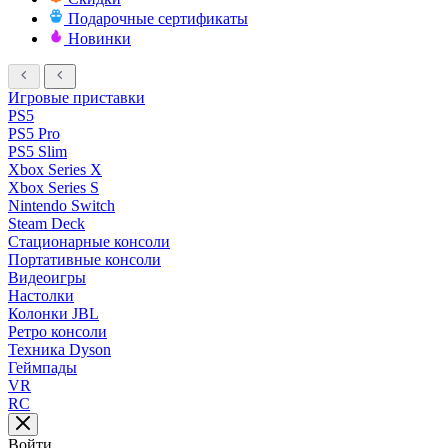
Подарочные сертификаты
Новинки
Игровые приставки
PS5
PS5 Pro
PS5 Slim
Xbox Series X
Xbox Series S
Nintendo Switch
Steam Deck
Стационарные консоли
Портативные консоли
Видеоигры
Настолки
Колонки JBL
Ретро консоли
Техника Dyson
Геймпады
VR
RC
Войти