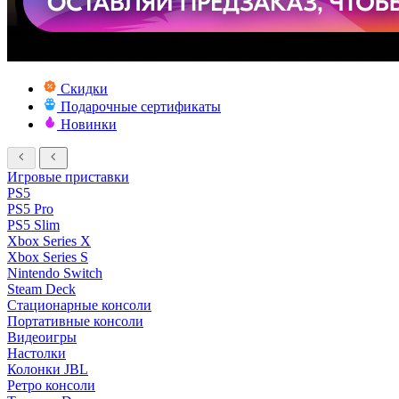
Скидки
Подарочные сертификаты
Новинки
Игровые приставки
PS5
PS5 Pro
PS5 Slim
Xbox Series X
Xbox Series S
Nintendo Switch
Steam Deck
Стационарные консоли
Портативные консоли
Видеоигры
Настолки
Колонки JBL
Ретро консоли