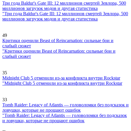
Три года Baldur's Gate III: 12 миллионов смертей Зевлора, 500
миллионов загрузок модов и другая статистика
"Три года Baldur's Gate III: 12 миллионов смертей Зевлора, 500
миллионов загрузок модов и другая статистика
49
Критики оценили Beast of Reincarnation: сильные бои и
слабый сюжет
"Критики оценили Beast of Reincarnation: сильные бои и
слабый сюжет
35
Midnight Club 5 отменили из-за конфликта внутри Rockstar
"Midnight Club 5 отменили из-за конфликта внутри Rockstar
33
Tomb Raider: Legacy of Atlantis — головоломки без подсказок и
ловушки, которые не прощают ошибок
"Tomb Raider: Legacy of Atlantis — головоломки без подсказок
и ловушки, которые не прощают ошибок