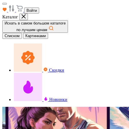
Войти
Каталог
Искать в самом большом каталоге
по лучшим ценам
Списком
Картинками
Скидки
Новинки