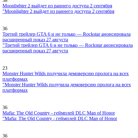
38
Moonlighter 2 выйдет из раннего доступа 2 сентября
"Moonlighter 2 выйдет из раннего доступа 2 сентября
36
Третий трейлер GTA 6 и не только — Rockstar анонсировала
расширенный показ 27 августа
"Третий трейлер GTA 6 и не только — Rockstar анонсировала
расширенный показ 27 августа
23
Monster Hunter Wilds получила демоверсию пролога на всех
платформах
"Monster Hunter Wilds получила демоверсию пролога на всех
платформах
36
Mafia: The Old Country - геймплей DLC Man of Honor
"Mafia: The Old Country - геймплей DLC Man of Honor
36