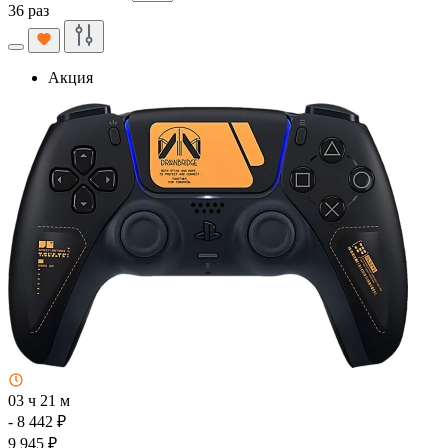
36 раз
Акция
03 ч 21 м
- 8 442 ₽
9 945 ₽