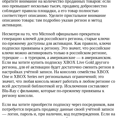
обратите внимание на количество проданных товаров: если
оно превышает несколько тысяч, продавец добросовестно
соблюдает правила площадки, а его товар полностью
соответствует описанию. Уделите пристальное внимание
описанию товара: там подробно указан регион и метод
активации.
Несмотря на то, что Microsoft официально прекратила
генерацию ключей для российского региона, старые ключи
по-прежнему доступны для активации. Как правило, ключи
подписки привязаны к региону. Это значит, что российские
ключи можно активировать только в российском регионе,
турецкие — в турецком, а американские — в американском.
Если вы хотите купить подписку XBOX Live Gold другого
региона, для её активации будет достаточно сменить регион в
настройках учётной записи. На консолях семейства XBOX
One и XBOX Series нет региональных ограничений; это
значит, что любая консоль может работать в любом регионе со
всей доступной библиотекой игр. Исключения составляют
Blu-Ray с фильмами, которые по-прежнему привязаны к
региону консоли.
Если вы хотите приобрести подписку через посредников, вам
потребуется передать продавцу данные своей учётной записи
— логин, пароль и, при наличии, код подтверждения. Если на