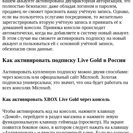
вашем аккаунте активирована двухфакторная авторизация, это
полностью безопасно: даже обладая логином и паролем,
продавец не сможет присвоить вашу учётную запись. Однако,
если вы пользуетесь услугами посредников, то желательно
зарегистрировать вторую учётную запись и привязать её к
домашней консоли. Привязка консоли происходит
автоматически, когда вы добавляете в систему новый аккаунт.
В этом случае вы сможете активировать подписку на новый
аккаунт и пользоваться ей с основной учётной записи,
обезопасив свои данные.
Как активировать подписку Live Gold в России
Активировать купленную подписку можно двумя способами:
через консоль или официальный сайт Microsoft. Золотая
подписка универсальна; это значит, что она будет работать на
всех консолях Microsoft.
Как активировать XBOX Live Gold через консоль
Чтобы активировать код на консоли, нажмите клавишу
«Домой», перейдите в раздел магазина и нажмите левую
функциональную клавишу геймпада (просмотр). На экране
появится боковое окно, в котором следует нажать на клавишу
«Активировать» и ввести полученный ключ. Если вы купили