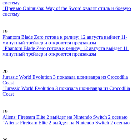
систему
"Превью Onimusha: Way of the Sword хвалят стиль и боевую
систему
19
Phantom Blade Zero готова к релизу: 12 августа выйдет 11-
минутный трейлер и откроются предзаказы
"Phantom Blade Zero готова к релизу: 12 августа выйдет 11-
минутный трейлер и откроются предзаказы
20
Jurassic World Evolution 3 показала шонизавра из Crocodilia
Coast
"Jurassic World Evolution 3 показала шонизавра из Crocodilia
Coast
19
Aliens: Fireteam Elite 2 выйдет на Nintendo Switch 2 осенью
"Aliens: Fireteam Elite 2 выйдет на Nintendo Switch 2 осенью