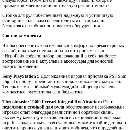
симуляторов. В комплекте также идут педали, которые
придают вождению дополнительную реалистичность.
Стойка для руля обеспечивает надежную и устойчивую
основу, позволяя вам сосредоточиться на гонках, не
беспокоясь о стабильности вашего оборудования.
Состав комплекта
Чтобы обеспечить максимальный комфорт во время игровых
сессий, опытные специалисты из интернет-магазина
«ИгроРай» собрали набор, включающий в себя наиболее
востребованные и актуальные аксессуары для консолей
нового поколения.
Sony PlayStation 5
Долгожданная игровая приставка PS5 Slim
Digital от Sony - представитель нового поколения консолей.
Теперь всеми любимый мультемидийный центр стал еще
компактнее, вместительнее и бюджетнее.
Thrustmaster T300 Ferrari Integral Rw Alcantara EU с
педалями и стойкой для руля
обеспечивают незабываемый
игровой опыт благодаря реалистичной обратной связи,
высокому качеству изготовления и специальной поддержке
игр. Благодаря этому аксессуару, вы сможете крайне детально
ощутить процесс управления автомобилем, что определённо