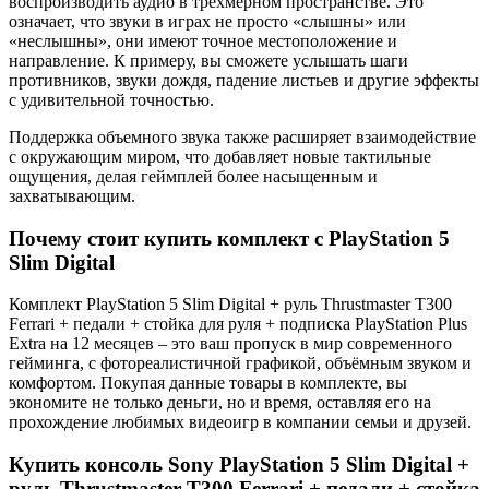
воспроизводить аудио в трехмерном пространстве. Это
означает, что звуки в играх не просто «слышны» или
«неслышны», они имеют точное местоположение и
направление. К примеру, вы сможете услышать шаги
противников, звуки дождя, падение листьев и другие эффекты
с удивительной точностью.
Поддержка объемного звука также расширяет взаимодействие
с окружающим миром, что добавляет новые тактильные
ощущения, делая геймплей более насыщенным и
захватывающим.
Почему стоит купить комплект с PlayStation 5
Slim Digital
Комплект PlayStation 5 Slim Digital + руль Thrustmaster T300
Ferrari + педали + стойка для руля + подписка PlayStation Plus
Extra на 12 месяцев – это ваш пропуск в мир современного
гейминга, с фотореалистичной графикой, объёмным звуком и
комфортом. Покупая данные товары в комплекте, вы
экономите не только деньги, но и время, оставляя его на
прохождение любимых видеоигр в компании семьи и друзей.
Купить консоль Sony PlayStation 5 Slim Digital +
руль Thrustmaster T300 Ferrari + педали + стойка