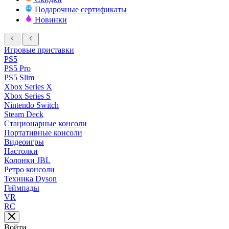
Подарочные сертификаты
Новинки
Игровые приставки
PS5
PS5 Pro
PS5 Slim
Xbox Series X
Xbox Series S
Nintendo Switch
Steam Deck
Стационарные консоли
Портативные консоли
Видеоигры
Настолки
Колонки JBL
Ретро консоли
Техника Dyson
Геймпады
VR
RC
Войти