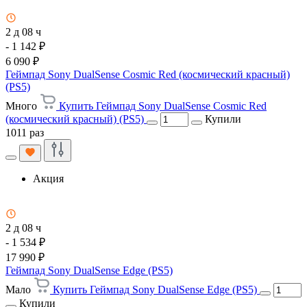
2 д 08 ч
- 1 142 ₽
6 090 ₽
Геймпад Sony DualSense Cosmic Red (космический красный)
(PS5)
Много
Купить Геймпад Sony DualSense Cosmic Red
(космический красный) (PS5)
Купили
1011 раз
Акция
2 д 08 ч
- 1 534 ₽
17 990 ₽
Геймпад Sony DualSense Edge (PS5)
Мало
Купить Геймпад Sony DualSense Edge (PS5)
Купили