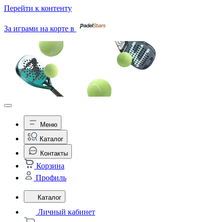
Перейти к контенту
За играми на корте в
Меню
Каталог
Контакты
Корзина
Профиль
Каталог
Личный кабинет