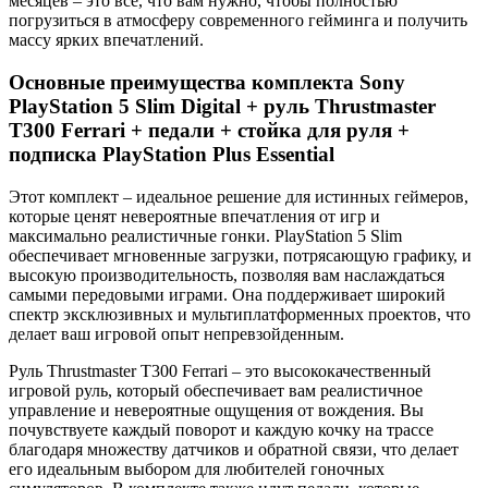
месяцев – это всё, что вам нужно, чтобы полностью
погрузиться в атмосферу современного гейминга и получить
массу ярких впечатлений.
Основные преимущества комплекта Sony
PlayStation 5 Slim Digital + руль Thrustmaster
T300 Ferrari + педали + стойка для руля +
подписка PlayStation Plus Essential
Этот комплект – идеальное решение для истинных геймеров,
которые ценят невероятные впечатления от игр и
максимально реалистичные гонки. PlayStation 5 Slim
обеспечивает мгновенные загрузки, потрясающую графику, и
высокую производительность, позволяя вам наслаждаться
самыми передовыми играми. Она поддерживает широкий
спектр эксклюзивных и мультиплатформенных проектов, что
делает ваш игровой опыт непревзойденным.
Руль Thrustmaster T300 Ferrari – это высококачественный
игровой руль, который обеспечивает вам реалистичное
управление и невероятные ощущения от вождения. Вы
почувствуете каждый поворот и каждую кочку на трассе
благодаря множеству датчиков и обратной связи, что делает
его идеальным выбором для любителей гоночных