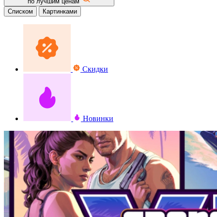
по лучшим ценам
Списком
Картинками
Скидки
Новинки