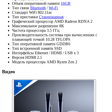
Объем оперативной памяти
16GB
Тип связи
Bluetooth
/
Wi-Fi
Стандарт WiFi
802.11ac
Тип приставки
Стационарная
Графический процессор
AMD Radeon RDNA 2
Максимальное разрешение
8K
Частота процессора
3.5 ГГц
Производительность системы при вычислениях с
плавающей точкой
10.28 TFLOPS
Тип оперативной памяти
GDDR6
Тип встроенной памяти
SSD
Интерфейсы
Ethernet / HDMI / USB x 3
Версия HDMI
2.1
Модель процессора
AMD Ryzen Zen 2
Видео