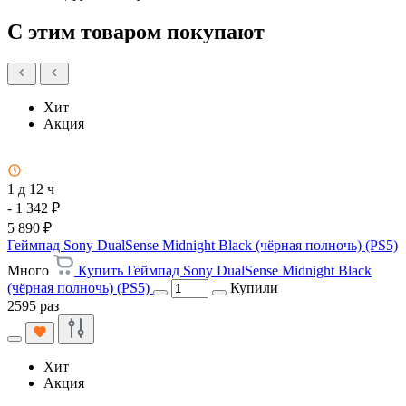
С этим товаром покупают
Хит
Акция
1 д 12 ч
- 1 342 ₽
5 890 ₽
Геймпад Sony DualSense Midnight Black (чёрная полночь) (PS5)
Много
Купить Геймпад Sony DualSense Midnight Black
(чёрная полночь) (PS5)
Купили
2595 раз
Хит
Акция