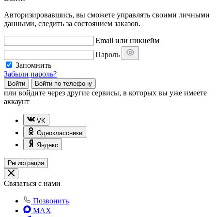
Авторизировавшись, вы сможете управлять своими личными
данными, следить за состоянием заказов.
Email или никнейм
Пароль
Запомнить
Забыли пароль?
Войти
Войти по телефону
или
войдите через другие сервисы, в которых вы уже имеете
аккаунт
VK
Одноклассники
Яндекс
Регистрация
Связаться с нами
Позвонить
MAX