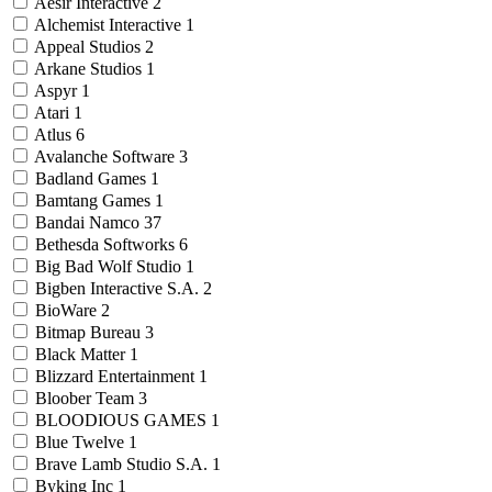
Aesir Interactive
2
Alchemist Interactive
1
Appeal Studios
2
Arkane Studios
1
Aspyr
1
Atari
1
Atlus
6
Avalanche Software
3
Badland Games
1
Bamtang Games
1
Bandai Namco
37
Bethesda Softworks
6
Big Bad Wolf Studio
1
Bigben Interactive S.A.
2
BioWare
2
Bitmap Bureau
3
Black Matter
1
Blizzard Entertainment
1
Bloober Team
3
BLOODIOUS GAMES
1
Blue Twelve
1
Brave Lamb Studio S.A.
1
Byking Inc
1