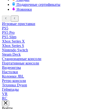
Подарочные сертификаты
Новинки
Игровые приставки
PS5
PS5 Pro
PS5 Slim
Xbox Series X
Xbox Series S
Nintendo Switch
Steam Deck
Стационарные консоли
Портативные консоли
Видеоигры
Настолки
Колонки JBL
Ретро консоли
Техника Dyson
Геймпады
VR
RC
Войти