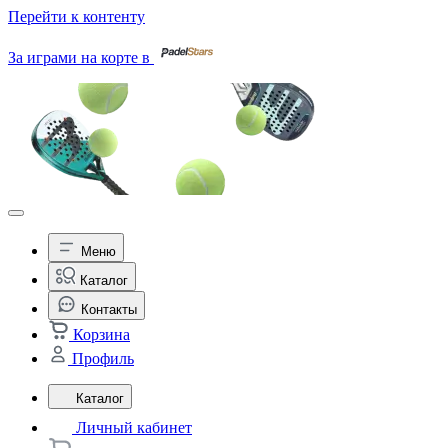
Перейти к контенту
За играми на корте в
Меню
Каталог
Контакты
Корзина
Профиль
Каталог
Личный кабинет