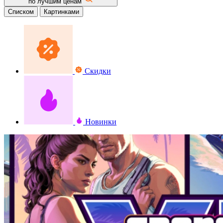
по лучшим ценам
Списком
Картинками
Скидки
Новинки