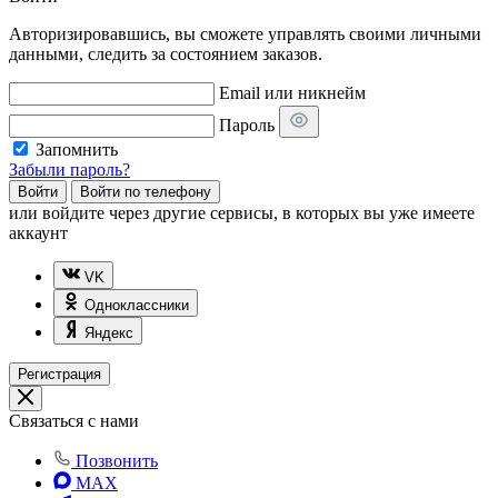
Авторизировавшись, вы сможете управлять своими личными
данными, следить за состоянием заказов.
Email или никнейм
Пароль
Запомнить
Забыли пароль?
Войти
Войти по телефону
или
войдите через другие сервисы, в которых вы уже имеете
аккаунт
VK
Одноклассники
Яндекс
Регистрация
Связаться с нами
Позвонить
MAX