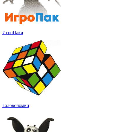
ИгроПаки
Головоломки