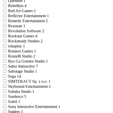
Question
1
Rebellion
4
Red Art Games
1
Reflector Entertainment
1
Remedy Entertainment
2
Resonair
1
Revolution Software
2
Rockstar Games
4
Rocksteady Studios
2
rokaplay
1
Romero Games
1
Round8 Studio
2
Ryu Ga Gotoku Studio
1
Saber Interactive
7
Sabotage Studio
1
Sega
14
SIMTERACT Sp. z o.o.
1
Skybound Entertainment
2
Sobaka Studio
1
Soedesco
5
Soleil
1
Sony Interactive Entertainment
1
Spiders
1