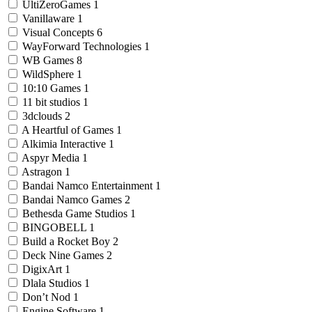
UltiZeroGames
1
Vanillaware
1
Visual Concepts
6
WayForward Technologies
1
WB Games
8
WildSphere
1
10:10 Games
1
11 bit studios
1
3dclouds
2
A Heartful of Games
1
Alkimia Interactive
1
Aspyr Media
1
Astragon
1
Bandai Namco Entertainment
1
Bandai Namco Games
2
Bethesda Game Studios
1
BINGOBELL
1
Build a Rocket Boy
2
Deck Nine Games
2
DigixArt
1
Dlala Studios
1
Don’t Nod
1
Engine Software
1