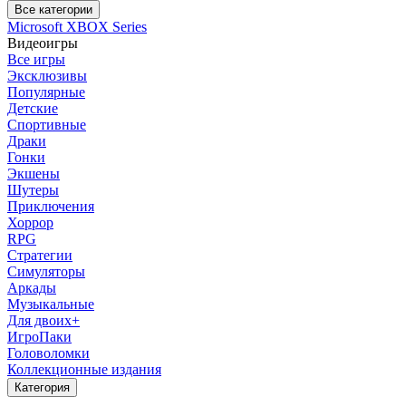
Все категории
Microsoft XBOX Series
Видеоигры
Все игры
Эксклюзивы
Популярные
Детские
Спортивные
Драки
Гонки
Экшены
Шутеры
Приключения
Хоррор
RPG
Стратегии
Симуляторы
Аркады
Музыкальные
Для двоих+
ИгроПаки
Головоломки
Коллекционные издания
Категория