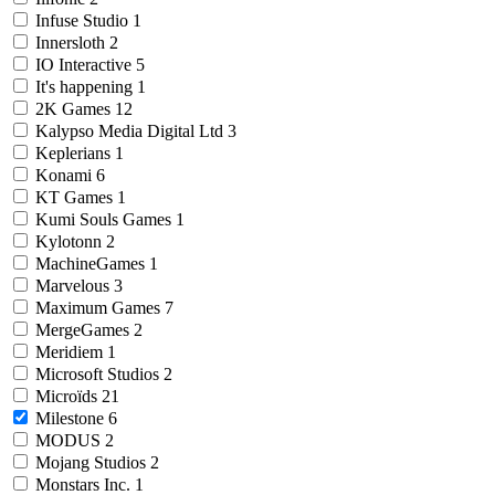
Infuse Studio
1
Innersloth
2
IO Interactive
5
It's happening
1
2K Games
12
Kalypso Media Digital Ltd
3
Keplerians
1
Konami
6
KT Games
1
Kumi Souls Games
1
Kylotonn
2
MachineGames
1
Marvelous
3
Maximum Games
7
MergeGames
2
Meridiem
1
Microsoft Studios
2
Microïds
21
Milestone
6
MODUS
2
Mojang Studios
2
Monstars Inc.
1