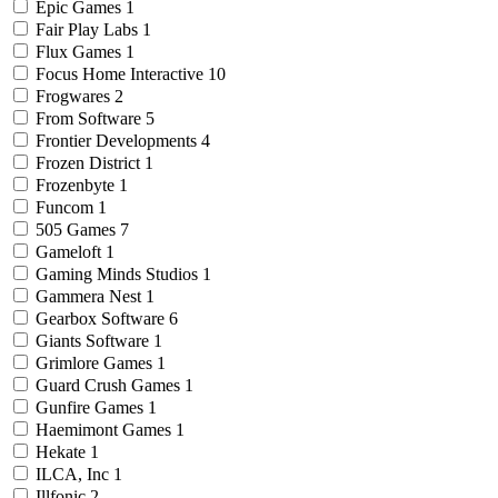
Epic Games
1
Fair Play Labs
1
Flux Games
1
Focus Home Interactive
10
Frogwares
2
From Software
5
Frontier Developments
4
Frozen District
1
Frozenbyte
1
Funcom
1
505 Games
7
Gameloft
1
Gaming Minds Studios
1
Gammera Nest
1
Gearbox Software
6
Giants Software
1
Grimlore Games
1
Guard Crush Games
1
Gunfire Games
1
Haemimont Games
1
Hekate
1
ILCA, Inc
1
Illfonic
2