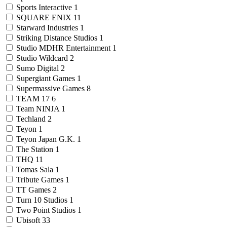
Sports Interactive
1
SQUARE ENIX
11
Starward Industries
1
Striking Distance Studios
1
Studio MDHR Entertainment
1
Studio Wildcard
2
Sumo Digital
2
Supergiant Games
1
Supermassive Games
8
TEAM 17
6
Team NINJA
1
Techland
2
Teyon
1
Teyon Japan G.K.
1
The Station
1
THQ
11
Tomas Sala
1
Tribute Games
1
TT Games
2
Turn 10 Studios
1
Two Point Studios
1
Ubisoft
33