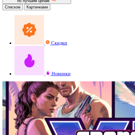
по лучшим ценам
Списком
Картинками
Скидки
Новинки