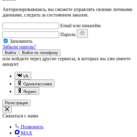
Авторизировавшись, вы сможете управлять своими личными
данными, следить за состоянием заказов.
Email или никнейм
Пароль
Запомнить
Забыли пароль?
Войти
Войти по телефону
или
войдите через другие сервисы, в которых вы уже имеете
аккаунт
VK
Одноклассники
Яндекс
Регистрация
Связаться с нами
Позвонить
MAX