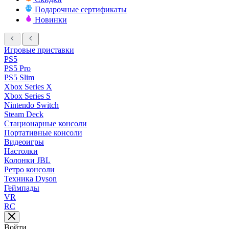
Подарочные сертификаты
Новинки
Игровые приставки
PS5
PS5 Pro
PS5 Slim
Xbox Series X
Xbox Series S
Nintendo Switch
Steam Deck
Стационарные консоли
Портативные консоли
Видеоигры
Настолки
Колонки JBL
Ретро консоли
Техника Dyson
Геймпады
VR
RC
Войти