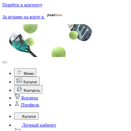
Перейти к контенту
За играми на корте в
Меню
Каталог
Контакты
Корзина
Профиль
Каталог
Личный кабинет