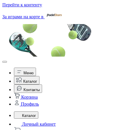
Перейти к контенту
За играми на корте в
Меню
Каталог
Контакты
Корзина
Профиль
Каталог
Личный кабинет