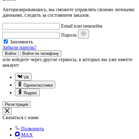
Авторизировавшись, вы сможете управлять своими личными
данными, следить за состоянием заказов.
Email или никнейм
Пароль
Запомнить
Забыли пароль?
Войти
Войти по телефону
или
войдите через другие сервисы, в которых вы уже имеете
аккаунт
VK
Одноклассники
Яндекс
Регистрация
Связаться с нами
Позвонить
MAX