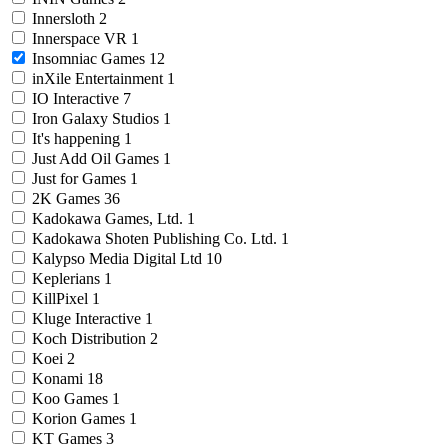
Innersloth
2
Innerspace VR
1
Insomniac Games
12
inXile Entertainment
1
IO Interactive
7
Iron Galaxy Studios
1
It's happening
1
Just Add Oil Games
1
Just for Games
1
2K Games
36
Kadokawa Games, Ltd.
1
Kadokawa Shoten Publishing Co. Ltd.
1
Kalypso Media Digital Ltd
10
Keplerians
1
KillPixel
1
Kluge Interactive
1
Koch Distribution
2
Koei
2
Konami
18
Koo Games
1
Korion Games
1
KT Games
3