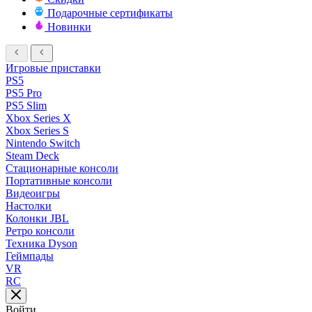
Подарочные сертификаты
Новинки
Игровые приставки
PS5
PS5 Pro
PS5 Slim
Xbox Series X
Xbox Series S
Nintendo Switch
Steam Deck
Стационарные консоли
Портативные консоли
Видеоигры
Настолки
Колонки JBL
Ретро консоли
Техника Dyson
Геймпады
VR
RC
Войти