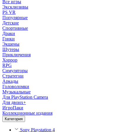
Все игры
Эксклюзивы
PS VR
Популярные
Детские
Спортивные
Драки
Гонки
Экшены
Шутеры
Приключения
Хоррор
RPG
Симуляторы
Стратегии
Аркады
Головоломки
Музыкальные
Для PlayStation Camera
Для двоих+
ИгроПаки
Коллекционные издания
Категория
Sony Playstation 4