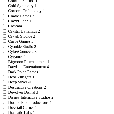
Coinflip Studios
1
Cold Symmetry
1
Corecell Technology
1
Cradle Games
2
CrazyBunch
1
Croteam
1
Crystal Dynamics
2
Crytek Studios
2
Curve Games
3
Cyanide Studio
2
CyberConnect2
3
Cygames
1
Bigmoon Entertainment
1
Daedalic Entertainment
4
Dark Point Games
1
Dear Villagers
1
Deep Silver
40
Destructive Creations
2
Devolver Digital
3
Disney Interactive Studios
2
Double Fine Productions
4
Dovetail Games
1
Dramatic Labs
1