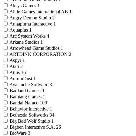
Aksys Games
1
All in Games International AB
1
Angry Demon Studio
2
Annapurna Interactive
1
Aquaplus
1
Arc System Works
4
Arkane Studios
1
Arrowhead Game Studios
1
ARTDINK CORPORATION
2
Aspyr
1
Atari
2
Atlus
16
AurumDust
1
Avalanche Software
3
Badland Games
9
Bamtang Games
1
Bandai Namco
109
Behavior Interactive
1
Bethesda Softworks
34
Big Bad Wolf Studio
1
Bigben Interactive S.A.
26
BioWare
3