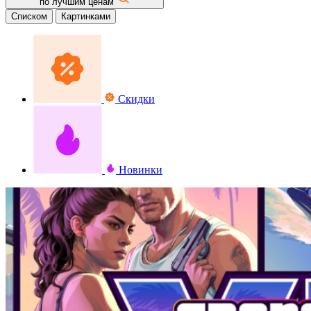
по лучшим ценам
Списком
Картинками
Скидки
Новинки