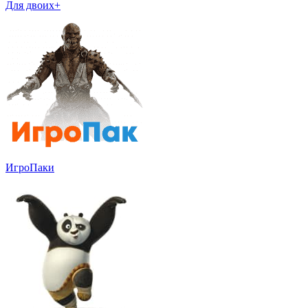
Для двоих+
ИгроПаки