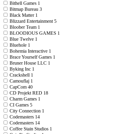
Bithell Games
1
Bitmap Bureau
3
Black Matter
1
Blizzard Entertainment
5
Bloober Team
1
BLOODIOUS GAMES
1
Blue Twelve
1
Bluehole
1
Bohemia Interactive
1
Brace Yourself Games
1
Bruner House LLC
1
Byking Inc
1
Crackshell
1
Camouflaj
1
CapCom
40
CD Projekt RED
18
Charm Games
1
CI Games
5
City Connection
1
Codemasters
14
Codemasters
14
Coffee Stain Studios
1