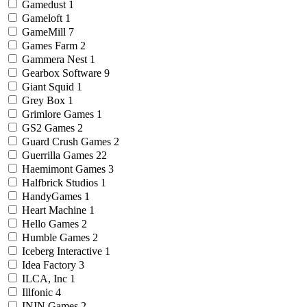
Gamedust
1
Gameloft
1
GameMill
7
Games Farm
2
Gammera Nest
1
Gearbox Software
9
Giant Squid
1
Grey Box
1
Grimlore Games
1
GS2 Games
2
Guard Crush Games
2
Guerrilla Games
22
Haemimont Games
3
Halfbrick Studios
1
HandyGames
1
Heart Machine
1
Hello Games
2
Humble Games
2
Iceberg Interactive
1
Idea Factory
3
ILCA, Inc
1
Illfonic
4
ININ Games
2