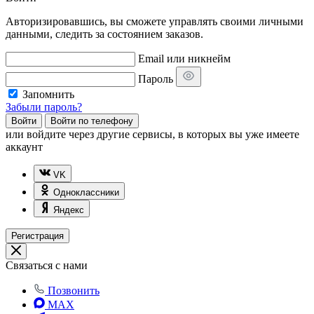
Авторизировавшись, вы сможете управлять своими личными
данными, следить за состоянием заказов.
Email или никнейм
Пароль
Запомнить
Забыли пароль?
Войти
Войти по телефону
или
войдите через другие сервисы, в которых вы уже имеете
аккаунт
VK
Одноклассники
Яндекс
Регистрация
Связаться с нами
Позвонить
MAX