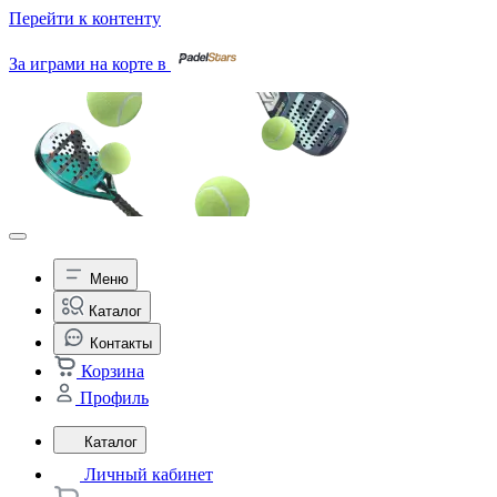
Перейти к контенту
За играми на корте в
Меню
Каталог
Контакты
Корзина
Профиль
Каталог
Личный кабинет