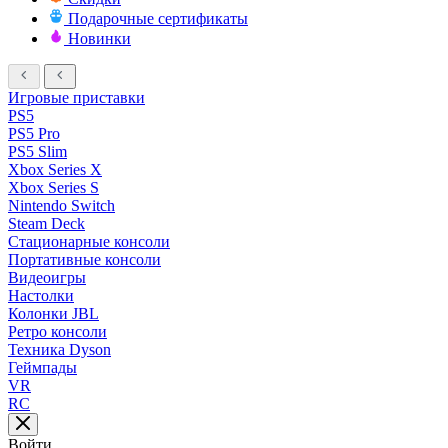
Подарочные сертификаты
Новинки
Игровые приставки
PS5
PS5 Pro
PS5 Slim
Xbox Series X
Xbox Series S
Nintendo Switch
Steam Deck
Стационарные консоли
Портативные консоли
Видеоигры
Настолки
Колонки JBL
Ретро консоли
Техника Dyson
Геймпады
VR
RC
Войти