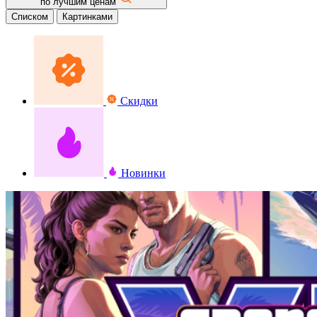
по лучшим ценам
Списком
Картинками
Скидки
Новинки