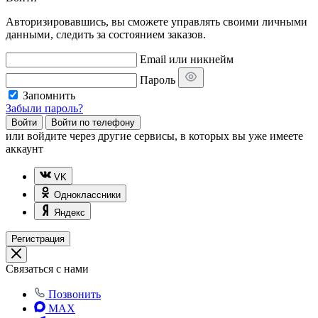
Авторизировавшись, вы сможете управлять своими личными
данными, следить за состоянием заказов.
Email или никнейм
Пароль
Запомнить
Забыли пароль?
Войти
Войти по телефону
или
войдите через другие сервисы, в которых вы уже имеете
аккаунт
VK
Одноклассники
Яндекс
Регистрация
Связаться с нами
Позвонить
MAX