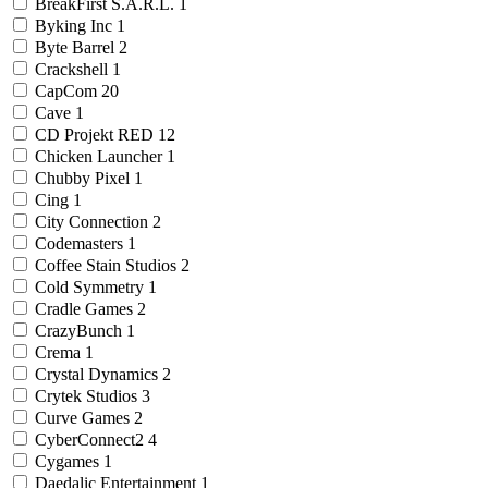
BreakFirst S.A.R.L.
1
Byking Inc
1
Byte Barrel
2
Crackshell
1
CapCom
20
Cave
1
CD Projekt RED
12
Chicken Launcher
1
Chubby Pixel
1
Cing
1
City Connection
2
Codemasters
1
Coffee Stain Studios
2
Cold Symmetry
1
Cradle Games
2
CrazyBunch
1
Crema
1
Crystal Dynamics
2
Crytek Studios
3
Curve Games
2
CyberConnect2
4
Cygames
1
Daedalic Entertainment
1