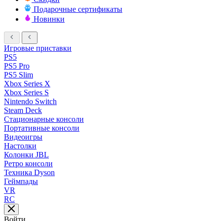
Подарочные сертификаты
Новинки
Игровые приставки
PS5
PS5 Pro
PS5 Slim
Xbox Series X
Xbox Series S
Nintendo Switch
Steam Deck
Стационарные консоли
Портативные консоли
Видеоигры
Настолки
Колонки JBL
Ретро консоли
Техника Dyson
Геймпады
VR
RC
Войти