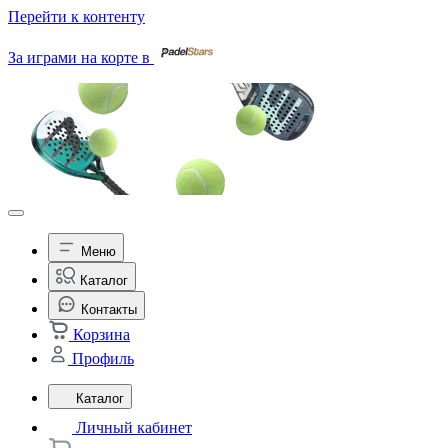
Перейти к контенту
За играми на корте в
Меню
Каталог
Контакты
Корзина
Профиль
Каталог
Личный кабинет