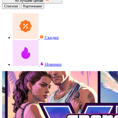
по лучшим ценам
Списком
Картинками
Скидки
Новинки