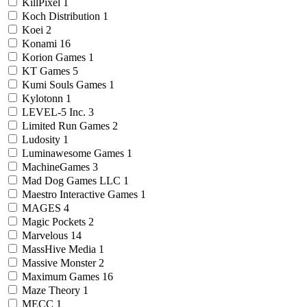
KillPixel
1
Koch Distribution
1
Koei
2
Konami
16
Korion Games
1
KT Games
5
Kumi Souls Games
1
Kylotonn
1
LEVEL-5 Inc.
3
Limited Run Games
2
Ludosity
1
Luminawesome Games
1
MachineGames
3
Mad Dog Games LLC
1
Maestro Interactive Games
1
MAGES
4
Magic Pockets
2
Marvelous
14
MassHive Media
1
Massive Monster
2
Maximum Games
16
Maze Theory
1
MECC
1