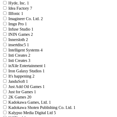
Hyde, Inc.
1
Idea Factory
7
Illfonic
1
Imagineer Co. Ltd.
2
Imgn Pro
1
Infuse Studio
1
ININ Games
2
Innersloth
2
insertdisc5
1
Intelligent Systems
4
Inti Creates
2
Inti Creates
3
inXile Entertainment
1
Iron Galaxy Studios
1
It's happening
2
JanduSoft
1
Just Add Oil Games
1
Just for Games
1
2K Games
20
Kadokawa Games, Ltd.
1
Kadokawa Shoten Publishing Co. Ltd.
1
Kalypso Media Digital Ltd
5