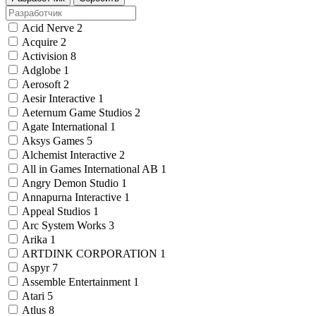
Acid Nerve
2
Acquire
2
Activision
8
Adglobe
1
Aerosoft
2
Aesir Interactive
1
Aeternum Game Studios
2
Agate International
1
Aksys Games
5
Alchemist Interactive
2
All in Games International AB
1
Angry Demon Studio
1
Annapurna Interactive
1
Appeal Studios
1
Arc System Works
3
Arika
1
ARTDINK CORPORATION
1
Aspyr
7
Assemble Entertainment
1
Atari
5
Atlus
8