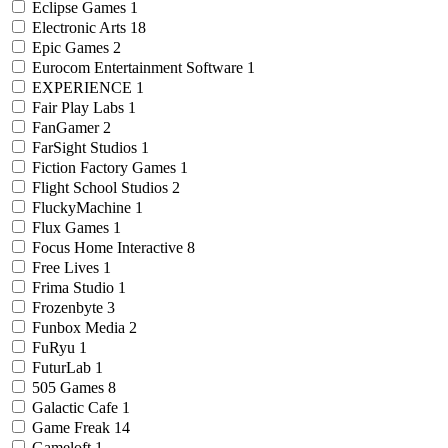
Eclipse Games
1
Electronic Arts
18
Epic Games
2
Eurocom Entertainment Software
1
EXPERIENCE
1
Fair Play Labs
1
FanGamer
2
FarSight Studios
1
Fiction Factory Games
1
Flight School Studios
2
FluckyMachine
1
Flux Games
1
Focus Home Interactive
8
Free Lives
1
Frima Studio
1
Frozenbyte
3
Funbox Media
2
FuRyu
1
FuturLab
1
505 Games
8
Galactic Cafe
1
Game Freak
14
Gameloft
1