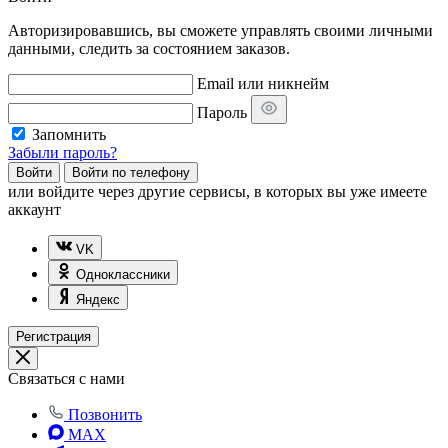
Авторизировавшись, вы сможете управлять своими личными
данными, следить за состоянием заказов.
Email или никнейм
Пароль
Запомнить
Забыли пароль?
Войти
Войти по телефону
или
войдите через другие сервисы, в которых вы уже имеете
аккаунт
VK
Одноклассники
Яндекс
Регистрация
Связаться с нами
Позвонить
MAX