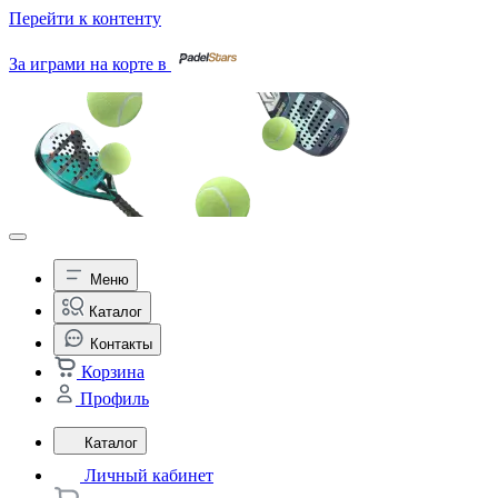
Перейти к контенту
За играми на корте в
Меню
Каталог
Контакты
Корзина
Профиль
Каталог
Личный кабинет