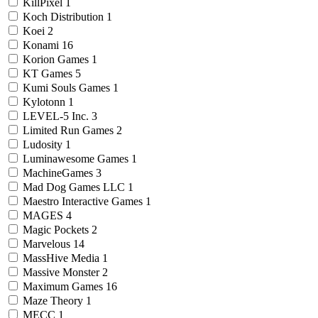
KillPixel
1
Koch Distribution
1
Koei
2
Konami
16
Korion Games
1
KT Games
5
Kumi Souls Games
1
Kylotonn
1
LEVEL-5 Inc.
3
Limited Run Games
2
Ludosity
1
Luminawesome Games
1
MachineGames
3
Mad Dog Games LLC
1
Maestro Interactive Games
1
MAGES
4
Magic Pockets
2
Marvelous
14
MassHive Media
1
Massive Monster
2
Maximum Games
16
Maze Theory
1
MECC
1