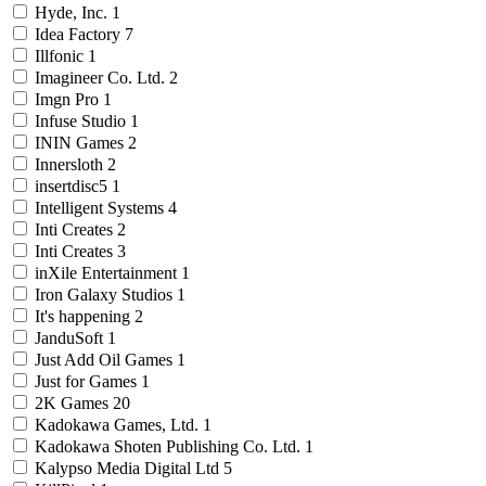
Hyde, Inc.
1
Idea Factory
7
Illfonic
1
Imagineer Co. Ltd.
2
Imgn Pro
1
Infuse Studio
1
ININ Games
2
Innersloth
2
insertdisc5
1
Intelligent Systems
4
Inti Creates
2
Inti Creates
3
inXile Entertainment
1
Iron Galaxy Studios
1
It's happening
2
JanduSoft
1
Just Add Oil Games
1
Just for Games
1
2K Games
20
Kadokawa Games, Ltd.
1
Kadokawa Shoten Publishing Co. Ltd.
1
Kalypso Media Digital Ltd
5