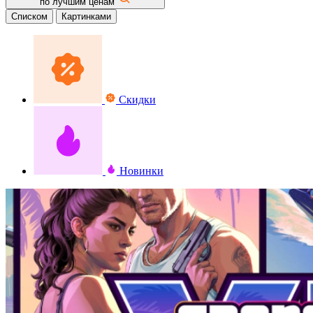
по лучшим ценам
Списком
Картинками
Скидки
Новинки