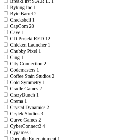
BreakFirst S.A.R.L.
1
Byking Inc
1
Byte Barrel
2
Crackshell
1
CapCom
20
Cave
1
CD Projekt RED
12
Chicken Launcher
1
Chubby Pixel
1
Cing
1
City Connection
2
Codemasters
1
Coffee Stain Studios
2
Cold Symmetry
1
Cradle Games
2
CrazyBunch
1
Crema
1
Crystal Dynamics
2
Crytek Studios
3
Curve Games
2
CyberConnect2
4
Cygames
1
Daedalic Entertainment
1