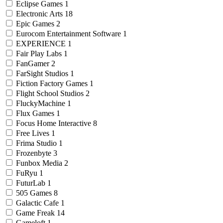
Eclipse Games
1
Electronic Arts
18
Epic Games
2
Eurocom Entertainment Software
1
EXPERIENCE
1
Fair Play Labs
1
FanGamer
2
FarSight Studios
1
Fiction Factory Games
1
Flight School Studios
2
FluckyMachine
1
Flux Games
1
Focus Home Interactive
8
Free Lives
1
Frima Studio
1
Frozenbyte
3
Funbox Media
2
FuRyu
1
FuturLab
1
505 Games
8
Galactic Cafe
1
Game Freak
14
Gameloft
1