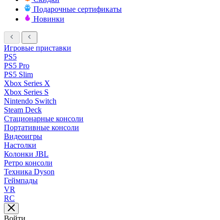
Подарочные сертификаты
Новинки
Игровые приставки
PS5
PS5 Pro
PS5 Slim
Xbox Series X
Xbox Series S
Nintendo Switch
Steam Deck
Стационарные консоли
Портативные консоли
Видеоигры
Настолки
Колонки JBL
Ретро консоли
Техника Dyson
Геймпады
VR
RC
Войти