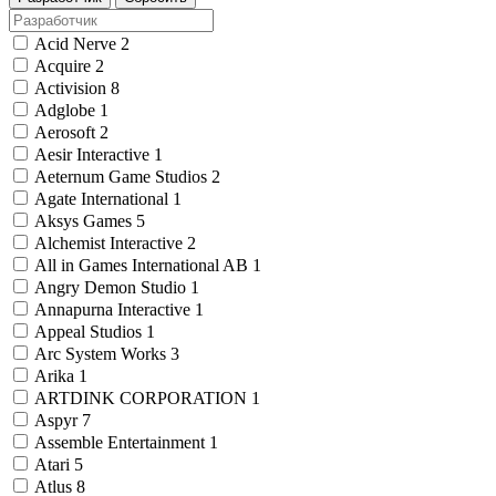
Acid Nerve
2
Acquire
2
Activision
8
Adglobe
1
Aerosoft
2
Aesir Interactive
1
Aeternum Game Studios
2
Agate International
1
Aksys Games
5
Alchemist Interactive
2
All in Games International AB
1
Angry Demon Studio
1
Annapurna Interactive
1
Appeal Studios
1
Arc System Works
3
Arika
1
ARTDINK CORPORATION
1
Aspyr
7
Assemble Entertainment
1
Atari
5
Atlus
8