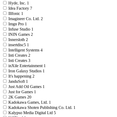
Hyde, Inc.
1
Idea Factory
7
Illfonic
1
Imagineer Co. Ltd.
2
Imgn Pro
1
Infuse Studio
1
ININ Games
2
Innersloth
2
insertdisc5
1
Intelligent Systems
4
Inti Creates
2
Inti Creates
3
inXile Entertainment
1
Iron Galaxy Studios
1
It's happening
2
JanduSoft
1
Just Add Oil Games
1
Just for Games
1
2K Games
20
Kadokawa Games, Ltd.
1
Kadokawa Shoten Publishing Co. Ltd.
1
Kalypso Media Digital Ltd
5