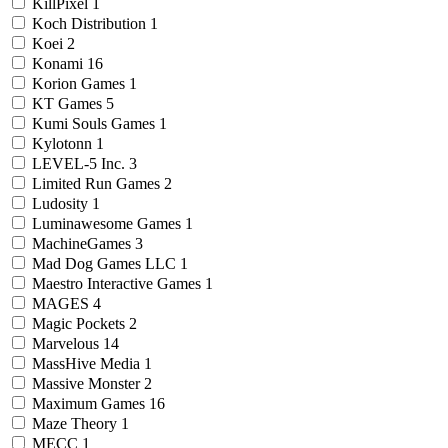
KillPixel
1
Koch Distribution
1
Koei
2
Konami
16
Korion Games
1
KT Games
5
Kumi Souls Games
1
Kylotonn
1
LEVEL-5 Inc.
3
Limited Run Games
2
Ludosity
1
Luminawesome Games
1
MachineGames
3
Mad Dog Games LLC
1
Maestro Interactive Games
1
MAGES
4
Magic Pockets
2
Marvelous
14
MassHive Media
1
Massive Monster
2
Maximum Games
16
Maze Theory
1
MECC
1