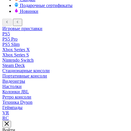
Подарочные сертификаты
Новинки
Игровые приставки
PS5
PS5 Pro
PS5 Slim
Xbox Series X
Xbox Series S
Nintendo Switch
Steam Deck
Стационарные консоли
Портативные консоли
Видеоигры
Настолки
Колонки JBL
Ретро консоли
Техника Dyson
Геймпады
VR
RC
Войти