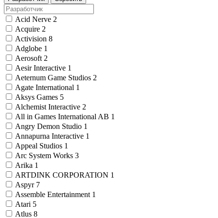
Acid Nerve
2
Acquire
2
Activision
8
Adglobe
1
Aerosoft
2
Aesir Interactive
1
Aeternum Game Studios
2
Agate International
1
Aksys Games
5
Alchemist Interactive
2
All in Games International AB
1
Angry Demon Studio
1
Annapurna Interactive
1
Appeal Studios
1
Arc System Works
3
Arika
1
ARTDINK CORPORATION
1
Aspyr
7
Assemble Entertainment
1
Atari
5
Atlus
8