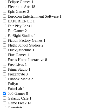
Eclipse Games
1
Electronic Arts
18
Epic Games
2
Eurocom Entertainment Software
1
EXPERIENCE
1
Fair Play Labs
1
FanGamer
2
FarSight Studios
1
Fiction Factory Games
1
Flight School Studios
2
FluckyMachine
1
Flux Games
1
Focus Home Interactive
8
Free Lives
1
Frima Studio
1
Frozenbyte
3
Funbox Media
2
FuRyu
1
FuturLab
1
505 Games
8
Galactic Cafe
1
Game Freak
14
Gameloft
1