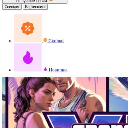
по лучшим ценам
Списком
Картинками
Скидки
Новинки