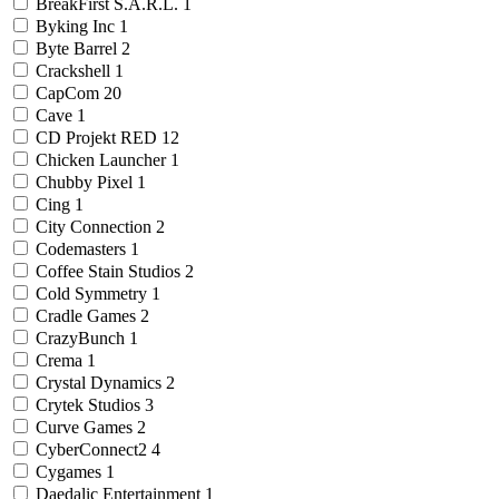
BreakFirst S.A.R.L.
1
Byking Inc
1
Byte Barrel
2
Crackshell
1
CapCom
20
Cave
1
CD Projekt RED
12
Chicken Launcher
1
Chubby Pixel
1
Cing
1
City Connection
2
Codemasters
1
Coffee Stain Studios
2
Cold Symmetry
1
Cradle Games
2
CrazyBunch
1
Crema
1
Crystal Dynamics
2
Crytek Studios
3
Curve Games
2
CyberConnect2
4
Cygames
1
Daedalic Entertainment
1