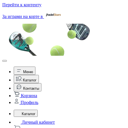
Перейти к контенту
За играми на корте в
Меню
Каталог
Контакты
Корзина
Профиль
Каталог
Личный кабинет