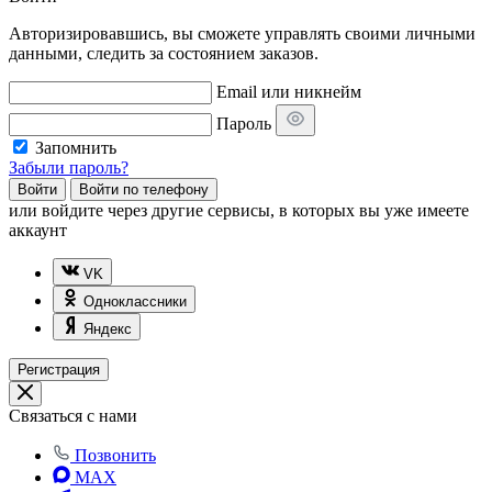
Авторизировавшись, вы сможете управлять своими личными
данными, следить за состоянием заказов.
Email или никнейм
Пароль
Запомнить
Забыли пароль?
Войти
Войти по телефону
или
войдите через другие сервисы, в которых вы уже имеете
аккаунт
VK
Одноклассники
Яндекс
Регистрация
Связаться с нами
Позвонить
MAX