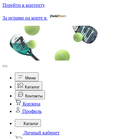
Перейти к контенту
За играми на корте в
Меню
Каталог
Контакты
Корзина
Профиль
Каталог
Личный кабинет