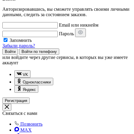
Авторизировавшись, вы сможете управлять своими личными
данными, следить за состоянием заказов.
Email или никнейм
Пароль
Запомнить
Забыли пароль?
Войти
Войти по телефону
или
войдите через другие сервисы, в которых вы уже имеете
аккаунт
VK
Одноклассники
Яндекс
Регистрация
Связаться с нами
Позвонить
MAX