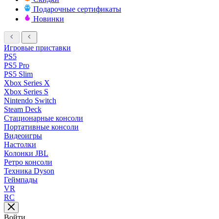
Подарочные сертификаты
Новинки
Игровые приставки
PS5
PS5 Pro
PS5 Slim
Xbox Series X
Xbox Series S
Nintendo Switch
Steam Deck
Стационарные консоли
Портативные консоли
Видеоигры
Настолки
Колонки JBL
Ретро консоли
Техника Dyson
Геймпады
VR
RC
Войти