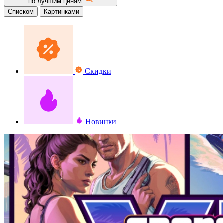
по лучшим ценам
Списком
Картинками
Скидки
Новинки