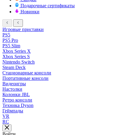
Подарочные сертификаты
Новинки
Игровые приставки
PS5
PS5 Pro
PS5 Slim
Xbox Series X
Xbox Series S
Nintendo Switch
Steam Deck
Стационарные консоли
Портативные консоли
Видеоигры
Настолки
Колонки JBL
Ретро консоли
Техника Dyson
Геймпады
VR
RC
Войти