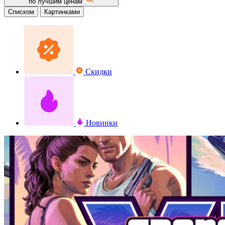
по лучшим ценам
Списком
Картинками
Скидки
Новинки