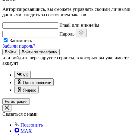
Авторизировавшись, вы сможете управлять своими личными
данными, следить за состоянием заказов.
Email или никнейм
Пароль
Запомнить
Забыли пароль?
Войти
Войти по телефону
или
войдите через другие сервисы, в которых вы уже имеете
аккаунт
VK
Одноклассники
Яндекс
Регистрация
Связаться с нами
Позвонить
MAX