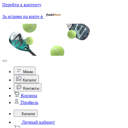
Перейти к контенту
За играми на корте в
Меню
Каталог
Контакты
Корзина
Профиль
Каталог
Личный кабинет