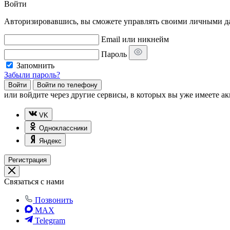
Войти
Авторизировавшись, вы сможете управлять своими личными дан
Email или никнейм
Пароль
Запомнить
Забыли пароль?
Войти
Войти по телефону
или
войдите через другие сервисы, в которых вы уже имеете ак
VK
Одноклассники
Яндекс
Регистрация
Связаться с нами
Позвонить
MAX
Telegram