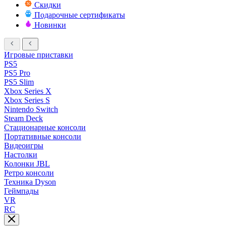
Скидки
Подарочные сертификаты
Новинки
Игровые приставки
PS5
PS5 Pro
PS5 Slim
Xbox Series X
Xbox Series S
Nintendo Switch
Steam Deck
Стационарные консоли
Портативные консоли
Видеоигры
Настолки
Колонки JBL
Ретро консоли
Техника Dyson
Геймпады
VR
RC