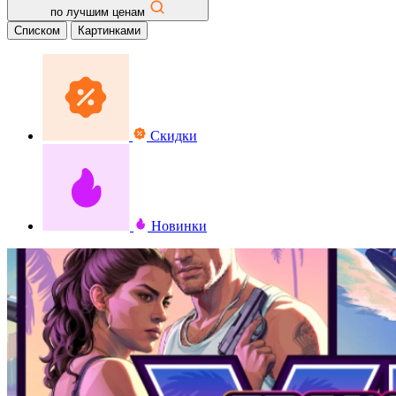
по лучшим ценам
Списком
Картинками
Скидки
Новинки