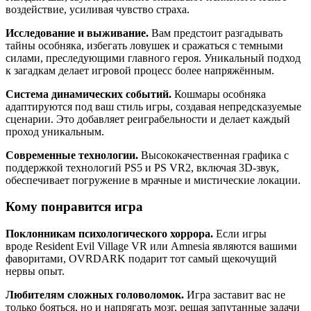
воздействие, усиливая чувство страха.
Исследование и выживание.
Вам предстоит разгадывать
тайны особняка, избегать ловушек и сражаться с темными
силами, преследующими главного героя. Уникальный подход
к загадкам делает игровой процесс более напряжённым.
Система динамических событий.
Кошмары особняка
адаптируются под ваш стиль игры, создавая непредсказуемые
сценарии. Это добавляет реиграбельности и делает каждый
проход уникальным.
Современные технологии.
Высококачественная графика с
поддержкой технологий PS5 и PS VR2, включая 3D-звук,
обеспечивает погружение в мрачные и мистические локации.
Кому понравится игра
Поклонникам психологического хоррора.
Если игры
вроде Resident Evil Village VR или Amnesia являются вашими
фаворитами, OVRDARK подарит тот самый щекочущий
нервы опыт.
Любителям сложных головоломок.
Игра заставит вас не
только бояться, но и напрягать мозг, решая запутанные задачи