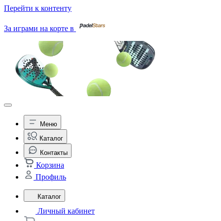
Перейти к контенту
За играми на корте в
Меню
Каталог
Контакты
Корзина
Профиль
Каталог
Личный кабинет