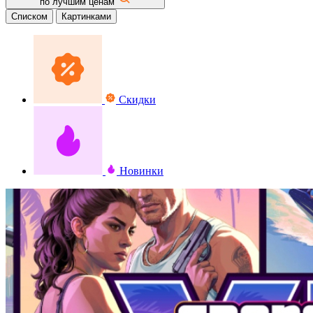
по лучшим ценам
Списком
Картинками
Скидки
Новинки