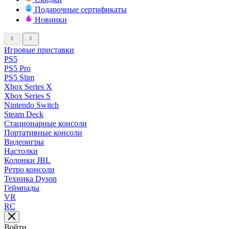
Подарочные сертификаты
Новинки
Игровые приставки
PS5
PS5 Pro
PS5 Slim
Xbox Series X
Xbox Series S
Nintendo Switch
Steam Deck
Стационарные консоли
Портативные консоли
Видеоигры
Настолки
Колонки JBL
Ретро консоли
Техника Dyson
Геймпады
VR
RC
Войти