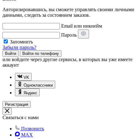
Авторизировавшись, вы сможете управлять своими личными
данными, следить за состоянием заказов.
Email или никнейм
Пароль
Запомнить
Забыли пароль?
Войти
Войти по телефону
или
войдите через другие сервисы, в которых вы уже имеете
аккаунт
VK
Одноклассники
Яндекс
Регистрация
Связаться с нами
Позвонить
MAX