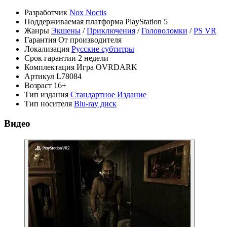
Разработчик
Nox Noctis
Поддерживаемая платформа
PlayStation 5
Жанры
Экшены
/
Приключения
/
Головоломки
/
PS VR
Гарантия
От производителя
Локализация
Русские субтитры
Срок гарантии
2 недели
Комплектация
Игра OVRDARK
Артикул
L78084
Возраст
16+
Тип издания
Стандартное Издание
Тип носителя
Blu-ray диск
Видео