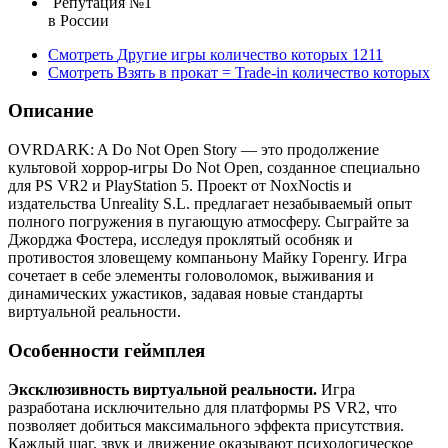
Репутация №1
в России
Смотреть
Другие игры
количество которых
1211
Смотреть
Взять в прокат = Trade-in
количество которых
Описание
OVRDARK: A Do Not Open Story — это продолжение
культовой хоррор-игры Do Not Open, созданное специально
для PS VR2 и PlayStation 5. Проект от NoxNoctis и
издательства Unreality S.L. предлагает незабываемый опыт
полного погружения в пугающую атмосферу. Сыграйте за
Джорджа Фостера, исследуя проклятый особняк и
противостоя зловещему компаньону Майку Горенгу. Игра
сочетает в себе элементы головоломок, выживания и
динамических ужастиков, задавая новые стандарты
виртуальной реальности.
Особенности геймплея
Эксклюзивность виртуальной реальности.
Игра
разработана исключительно для платформы PS VR2, что
позволяет добиться максимального эффекта присутствия.
Каждый шаг, звук и движение оказывают психологическое