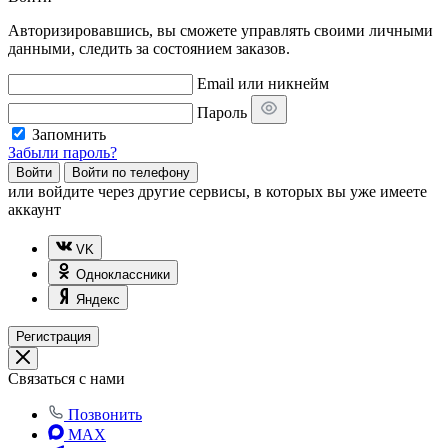
Авторизировавшись, вы сможете управлять своими личными
данными, следить за состоянием заказов.
Email или никнейм
Пароль
Запомнить
Забыли пароль?
Войти
Войти по телефону
или
войдите через другие сервисы, в которых вы уже имеете
аккаунт
VK
Одноклассники
Яндекс
Регистрация
Связаться с нами
Позвонить
MAX