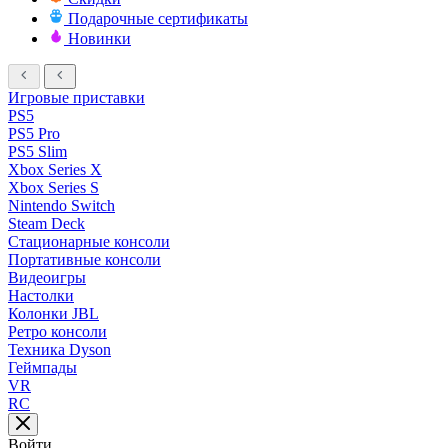
Подарочные сертификаты
Новинки
Игровые приставки
PS5
PS5 Pro
PS5 Slim
Xbox Series X
Xbox Series S
Nintendo Switch
Steam Deck
Стационарные консоли
Портативные консоли
Видеоигры
Настолки
Колонки JBL
Ретро консоли
Техника Dyson
Геймпады
VR
RC
Войти