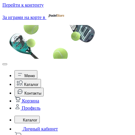
Перейти к контенту
За играми на корте в
Меню
Каталог
Контакты
Корзина
Профиль
Каталог
Личный кабинет