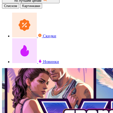
по лучшим ценам
Списком
Картинками
Скидки
Новинки