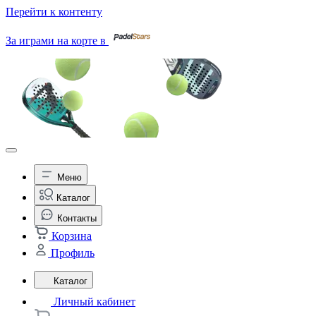
Перейти к контенту
За играми на корте в
Меню
Каталог
Контакты
Корзина
Профиль
Каталог
Личный кабинет