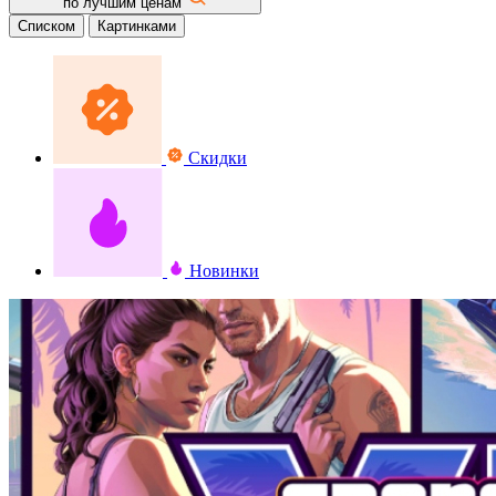
по лучшим ценам
Списком
Картинками
Скидки
Новинки