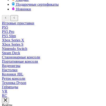
Подарочные сертификаты
Новинки
Игровые приставки
PS5
PS5 Pro
PS5 Slim
Xbox Series X
Xbox Series S
Nintendo Switch
Steam Deck
Стационарные консоли
Портативные консоли
Видеоигры
Настолки
Колонки JBL
Ретро консоли
Техника Dyson
Геймпады
VR
RC
Войти