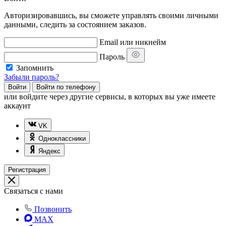
Авторизировавшись, вы сможете управлять своими личными
данными, следить за состоянием заказов.
Email или никнейм
Пароль
Запомнить
Забыли пароль?
Войти
Войти по телефону
или
войдите через другие сервисы, в которых вы уже имеете
аккаунт
VK
Одноклассники
Яндекс
Регистрация
Связаться с нами
Позвонить
MAX