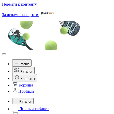
Перейти к контенту
За играми на корте в
Меню
Каталог
Контакты
Корзина
Профиль
Каталог
Личный кабинет