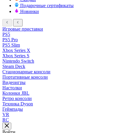
Подарочные сертификаты
Новинки
Игровые приставки
PS5
PS5 Pro
PS5 Slim
Xbox Series X
Xbox Series S
Nintendo Switch
Steam Deck
Стационарные консоли
Портативные консоли
Видеоигры
Настолки
Колонки JBL
Ретро консоли
Техника Dyson
Геймпады
VR
RC
Войти