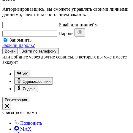
Авторизировавшись, вы сможете управлять своими личными
данными, следить за состоянием заказов.
Email или никнейм
Пароль
Запомнить
Забыли пароль?
Войти
Войти по телефону
или
войдите через другие сервисы, в которых вы уже имеете
аккаунт
VK
Одноклассники
Яндекс
Регистрация
Связаться с нами
Позвонить
MAX