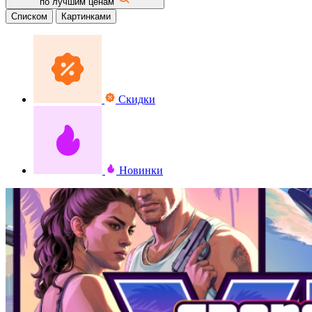
по лучшим ценам
Списком
Картинками
Скидки
Новинки