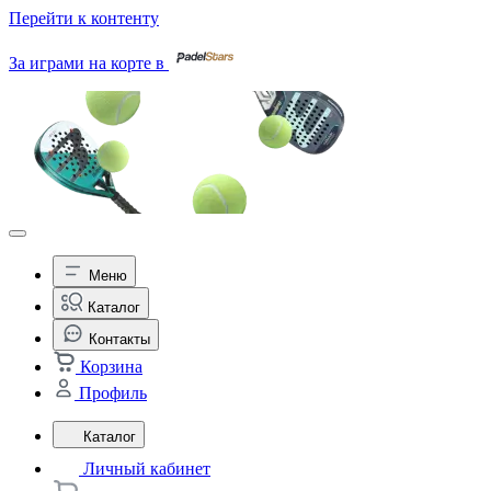
Перейти к контенту
За играми на корте в
Меню
Каталог
Контакты
Корзина
Профиль
Каталог
Личный кабинет