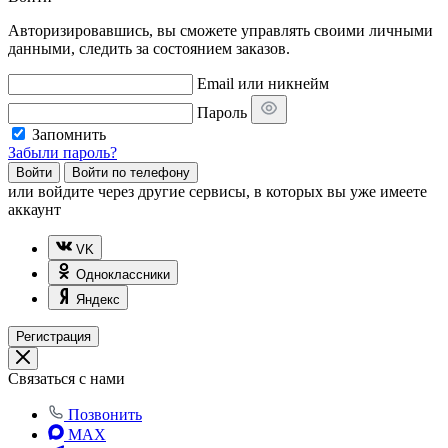
Авторизировавшись, вы сможете управлять своими личными
данными, следить за состоянием заказов.
Email или никнейм
Пароль
Запомнить
Забыли пароль?
Войти
Войти по телефону
или
войдите через другие сервисы, в которых вы уже имеете
аккаунт
VK
Одноклассники
Яндекс
Регистрация
Связаться с нами
Позвонить
MAX