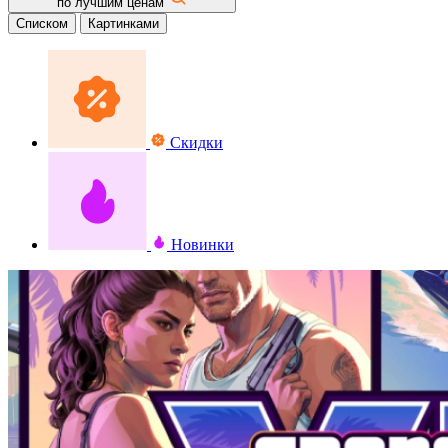
по лучшим ценам
Списком
Картинками
Скидки
Новинки