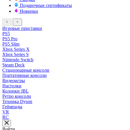
Подарочные сертификаты
Новинки
Игровые приставки
PS5
PS5 Pro
PS5 Slim
Xbox Series X
Xbox Series S
Nintendo Switch
Steam Deck
Стационарные консоли
Портативные консоли
Видеоигры
Настолки
Колонки JBL
Ретро консоли
Техника Dyson
Геймпады
VR
RC
Войти