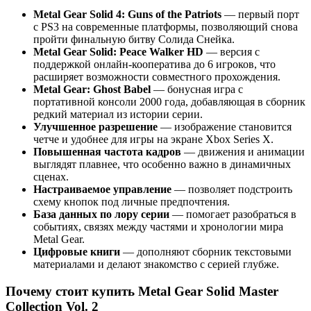
Metal Gear Solid 4: Guns of the Patriots
— первый порт
с PS3 на современные платформы, позволяющий снова
пройти финальную битву Солида Снейка.
Metal Gear Solid: Peace Walker HD
— версия с
поддержкой онлайн-кооператива до 6 игроков, что
расширяет возможности совместного прохождения.
Metal Gear: Ghost Babel
— бонусная игра с
портативной консоли 2000 года, добавляющая в сборник
редкий материал из истории серии.
Улучшенное разрешение
— изображение становится
четче и удобнее для игры на экране Xbox Series X.
Повышенная частота кадров
— движения и анимации
выглядят плавнее, что особенно важно в динамичных
сценах.
Настраиваемое управление
— позволяет подстроить
схему кнопок под личные предпочтения.
База данных по лору серии
— помогает разобраться в
событиях, связях между частями и хронологии мира
Metal Gear.
Цифровые книги
— дополняют сборник текстовыми
материалами и делают знакомство с серией глубже.
Почему стоит купить Metal Gear Solid Master
Collection Vol. 2