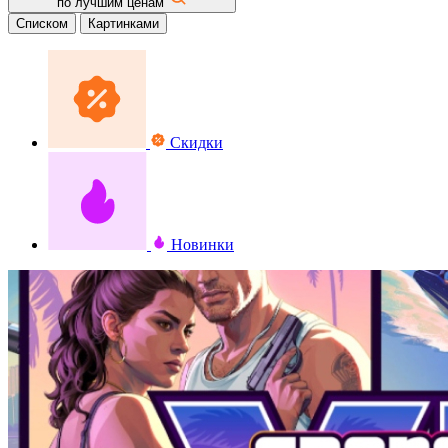
по лучшим ценам
Списком
Картинками
Скидки
Новинки