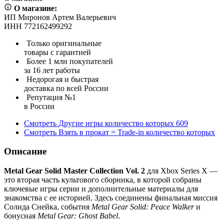
О магазине:
ИП Миронов Артем Валерьевич
ИНН 772162499292
Только оригинальные
товары с гарантией
Более 1 млн покупателей
за 16 лет работы
Недорогая и быстрая
доставка по всей России
Репутация №1
в России
Смотреть
Другие игры
количество которых
609
Смотреть
Взять в прокат = Trade-in
количество которых
Описание
Metal Gear Solid Master Collection Vol. 2
для Xbox Series X —
это вторая часть культового сборника, в которой собраны
ключевые игры серии и дополнительные материалы для
знакомства с ее историей. Здесь соединены финальная миссия
Солида Снейка, события
Metal Gear Solid: Peace Walker
и
бонусная
Metal Gear: Ghost Babel
.