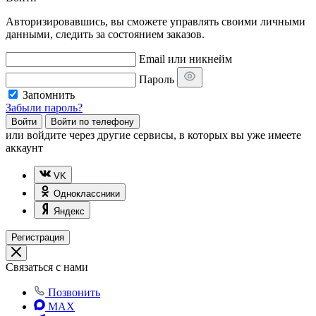
Авторизировавшись, вы сможете управлять своими личными
данными, следить за состоянием заказов.
Email или никнейм
Пароль
Запомнить
Забыли пароль?
Войти
Войти по телефону
или
войдите через другие сервисы, в которых вы уже имеете
аккаунт
VK
Одноклассники
Яндекс
Регистрация
Связаться с нами
Позвонить
MAX