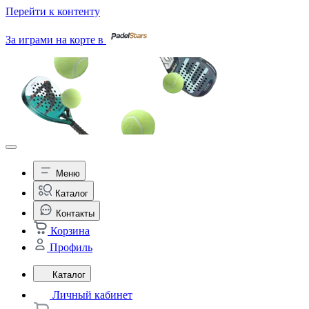
Перейти к контенту
За играми на корте в
Меню
Каталог
Контакты
Корзина
Профиль
Каталог
Личный кабинет