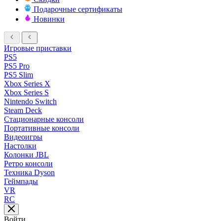
Подарочные сертификаты
Новинки
Игровые приставки
PS5
PS5 Pro
PS5 Slim
Xbox Series X
Xbox Series S
Nintendo Switch
Steam Deck
Стационарные консоли
Портативные консоли
Видеоигры
Настолки
Колонки JBL
Ретро консоли
Техника Dyson
Геймпады
VR
RC
Войти