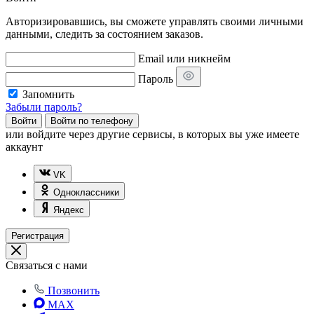
Авторизировавшись, вы сможете управлять своими личными
данными, следить за состоянием заказов.
Email или никнейм
Пароль
Запомнить
Забыли пароль?
Войти
Войти по телефону
или
войдите через другие сервисы, в которых вы уже имеете
аккаунт
VK
Одноклассники
Яндекс
Регистрация
Связаться с нами
Позвонить
MAX