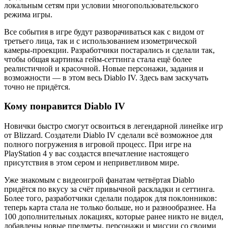
локальным сетям при условии многопользовательского
режима игры.
Все события в игре будут разворачиваться как с видом от
третьего лица, так и с использованием изометрической
камеры-проекции. Разработчики постарались и сделали так,
чтобы общая картинка гейм-сеттинга стала ещё более
реалистичной и красочной. Новые персонажи, задания и
возможности — в этом весь Diablo IV. Здесь вам заскучать
точно не придётся.
Кому понравится Diablo IV
Новички быстро смогут освоиться в легендарной линейке игр
от Blizzard. Создатели Diablo IV сделали всё возможное для
полного погружения в игровой процесс. При игре на
PlayStation 4 у вас создастся впечатление настоящего
присутствия в этом сером и неприветливом мире.
Уже знакомым с видеоигрой фанатам четвёртая Diablo
придётся по вкусу за счёт привычной раскладки и сеттинга.
Более того, разработчики сделали подарок для поклонников:
теперь карта стала не только больше, но и разнообразнее. На
100 дополнительных локациях, которые ранее никто не видел,
добавлены новые предметы, персонажи и миссии со своими