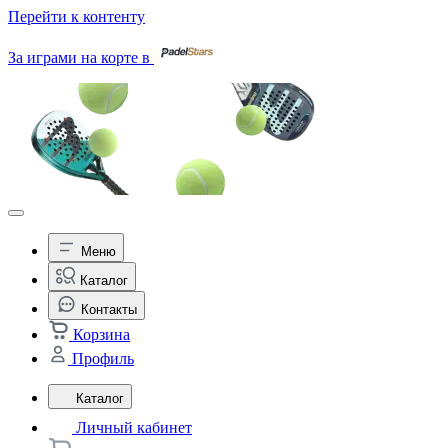
Перейти к контенту
За играми на корте в
Меню
Каталог
Контакты
Корзина
Профиль
Каталог
Личный кабинет