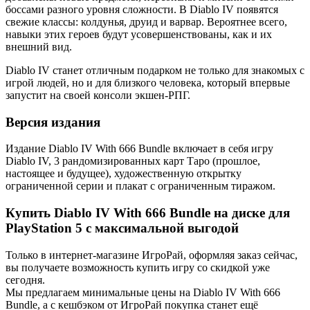
боссами разного уровня сложности. В Diablo IV появятся
свежие классы: колдунья, друид и варвар. Вероятнее всего,
навыки этих героев будут усовершенствованы, как и их
внешний вид.
Diablo IV станет отличным подарком не только для знакомых с
игрой людей, но и для близкого человека, который впервые
запустит на своей консоли экшен-РПГ.
Версия издания
Издание Diablo IV With 666 Bundle включает в себя игру
Diablo IV, 3 рандомизированных карт Таро (прошлое,
настоящее и будущее), художественную открытку
ограниченной серии и плакат с ограниченным тиражом.
Купить Diablo IV With 666 Bundle на диске для
PlayStation 5 с максимальной выгодой
Только в интернет-магазине ИгроРай, оформляя заказ сейчас,
вы получаете возможность купить игру со скидкой уже
сегодня.
Мы предлагаем минимальные цены на Diablo IV With 666
Bundle, а с кешбэком от ИгроРай покупка станет ещё