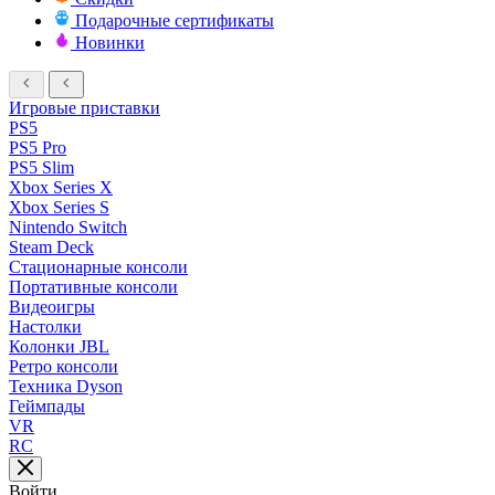
Подарочные сертификаты
Новинки
Игровые приставки
PS5
PS5 Pro
PS5 Slim
Xbox Series X
Xbox Series S
Nintendo Switch
Steam Deck
Стационарные консоли
Портативные консоли
Видеоигры
Настолки
Колонки JBL
Ретро консоли
Техника Dyson
Геймпады
VR
RC
Войти