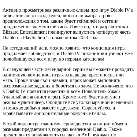
Активно просматривая различные сливы про игру Diablo IV в
виде анонсов от создателей, любители жанра строят
предположения о том, каким будет геймплей и сеттинг
продолжения знаменитой саги. Известно, что разработчики
Blizzard Entertainment планируют выпустить четвёртую часть
Diablo на PlayStation 5 только летом 2023 года.
На сегодняшний день можно заявить, что концепция игры
продолжает соблюдаться, в Diablo IV поклонники узнают уже
полюбившуюся всем игру по первым катсценам.
В следующей части легендарной серии вы сможете проходить
одиночную компанию, играя за варвара, крестоносца или
мага. Прокачивая свои навыки, игрок может выполнять
всевозможные задания и бороться со злом. Не исключено, что
в Diablo IV появится известный всем Повелитель Ужаса
(главный антагонист игры). Кроме того, будет доступен
режим мультиплеер. Обойдите все уголки мрачной вселенной
в поисках добычи вместе с друзьями. Соревнуйтесь и
зарабатывайте дополнительные бонусные баллы.
В этой видеоигре главному герою доступны опции обмена
разными предметами в городах вселенной Diablo. Также
представится возможность сыграть в PVP режимах по