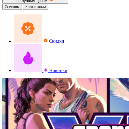
по лучшим ценам
Списком
Картинками
Скидки
Новинки