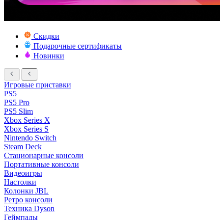
Скидки
Подарочные сертификаты
Новинки
Игровые приставки
PS5
PS5 Pro
PS5 Slim
Xbox Series X
Xbox Series S
Nintendo Switch
Steam Deck
Стационарные консоли
Портативные консоли
Видеоигры
Настолки
Колонки JBL
Ретро консоли
Техника Dyson
Геймпады