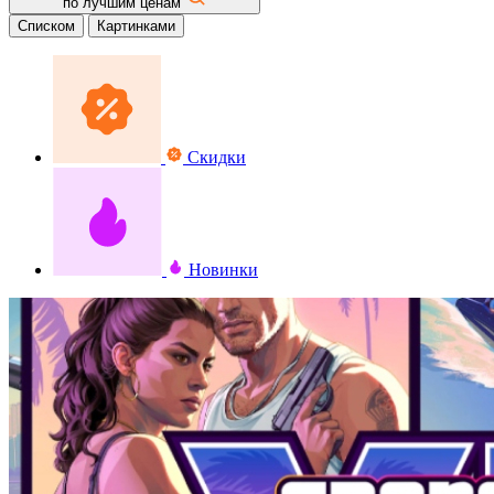
по лучшим ценам
Списком
Картинками
Скидки
Новинки