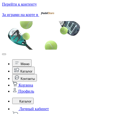
Перейти к контенту
За играми на корте в
Меню
Каталог
Контакты
Корзина
Профиль
Каталог
Личный кабинет