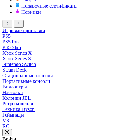
Подарочные сертификаты
Новинки
Игровые приставки
PS5
PS5 Pro
PS5 Slim
Xbox Series X
Xbox Series S
Nintendo Switch
Steam Deck
Стационарные консоли
Портативные консоли
Видеоигры
Настолки
Колонки JBL
Ретро консоли
Техника Dyson
Геймпады
VR
RC
Войти