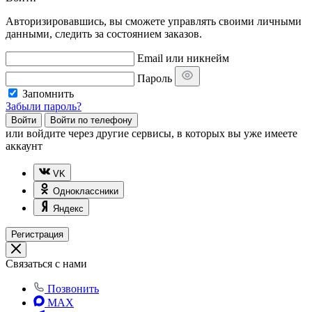
Авторизировавшись, вы сможете управлять своими личными
данными, следить за состоянием заказов.
Email или никнейм
Пароль
Запомнить
Забыли пароль?
Войти
Войти по телефону
или
войдите через другие сервисы, в которых вы уже имеете
аккаунт
VK
Одноклассники
Яндекс
Регистрация
Связаться с нами
Позвонить
MAX