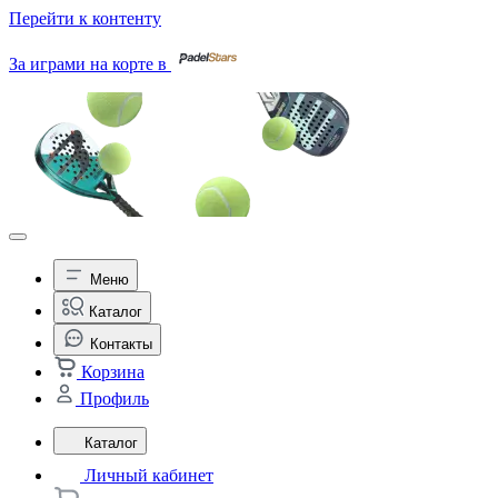
Перейти к контенту
За играми на корте в
Меню
Каталог
Контакты
Корзина
Профиль
Каталог
Личный кабинет