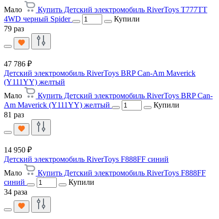
Мало
Купить Детский электромобиль RiverToys T777TT
4WD черный Spider
Купили
79 раз
47 786 ₽
Детский электромобиль RiverToys BRP Can-Am Maverick
(Y111YY) желтый
Мало
Купить Детский электромобиль RiverToys BRP Can-
Am Maverick (Y111YY) желтый
Купили
81 раз
14 950 ₽
Детский электромобиль RiverToys F888FF синий
Мало
Купить Детский электромобиль RiverToys F888FF
синий
Купили
34 раза