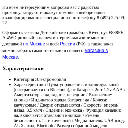
По всем интересующим вопросам вас с радостью
проконсультируют и окажут помощь в выборе наши
квалифицированные специалисты по телефону 8 (495) 225-99-
22.
Оформить заказ на Детский электромобиль RiverToys F888FF-
A 4WD розовый в нашем интернет-магазине можно с
по Москве
России
доставкой
и всей
(РФ), а также заказ
магазина в
можно забрать самостоятельно из нашего
Москве
.
Характеристики
Категория
Электромобили
Характеристики
Пульт управления: индивидуальный
(настраивается по Bluetooth), от батареек 2шт 1.5v AAА /
Амортизаторы: да, задние, передние / Включение:
кнопка / Индикатор заряда батареи: да / Колеса:
каучуковые / Двери: открываются / Скорость: вперед/
назад, 3,5 км/ч / Сидение: эко-кожа / Функция качалки:
да, включается отдельной кнопкой / Ремень
безопасности: 5-ти точечный / Медиа-панель: USB-вход,
AUX-вход, Bluetooh / Размер собранной модели: