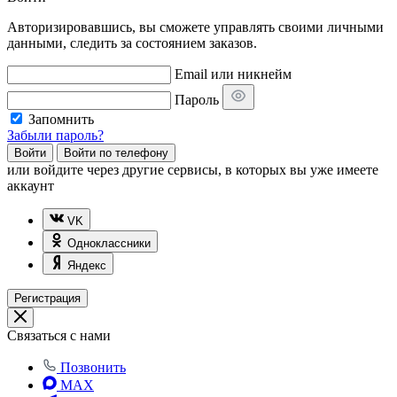
Авторизировавшись, вы сможете управлять своими личными
данными, следить за состоянием заказов.
Email или никнейм
Пароль
Запомнить
Забыли пароль?
Войти
Войти по телефону
или
войдите через другие сервисы, в которых вы уже имеете
аккаунт
VK
Одноклассники
Яндекс
Регистрация
Связаться с нами
Позвонить
MAX