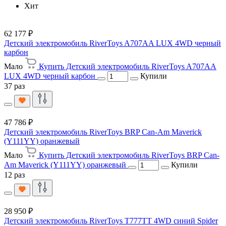
Хит
62 177 ₽
Детский электромобиль RiverToys A707AA LUX 4WD черный
карбон
Мало
Купить Детский электромобиль RiverToys A707AA
LUX 4WD черный карбон
Купили
37 раз
47 786 ₽
Детский электромобиль RiverToys BRP Can-Am Maverick
(Y111YY) оранжевый
Мало
Купить Детский электромобиль RiverToys BRP Can-
Am Maverick (Y111YY) оранжевый
Купили
12 раз
28 950 ₽
Детский электромобиль RiverToys T777TT 4WD синий Spider