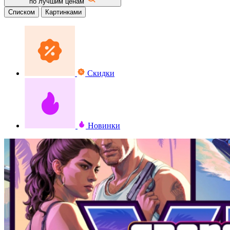
по лучшим ценам
Списком
Картинками
Скидки
Новинки