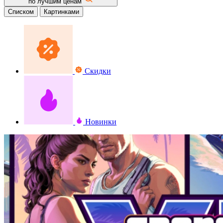
по лучшим ценам
Списком
Картинками
Скидки
Новинки