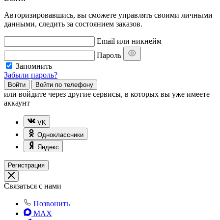
Авторизировавшись, вы сможете управлять своими личными
данными, следить за состоянием заказов.
Email или никнейм
Пароль
Запомнить
Забыли пароль?
Войти
Войти по телефону
или
войдите через другие сервисы, в которых вы уже имеете
аккаунт
VK
Одноклассники
Яндекс
Регистрация
Связаться с нами
Позвонить
MAX