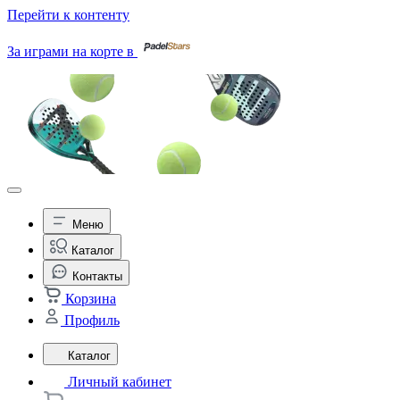
Перейти к контенту
За играми на корте в
Меню
Каталог
Контакты
Корзина
Профиль
Каталог
Личный кабинет