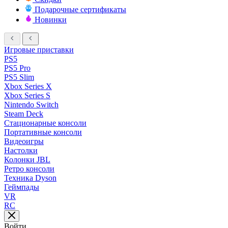
Подарочные сертификаты
Новинки
Игровые приставки
PS5
PS5 Pro
PS5 Slim
Xbox Series X
Xbox Series S
Nintendo Switch
Steam Deck
Стационарные консоли
Портативные консоли
Видеоигры
Настолки
Колонки JBL
Ретро консоли
Техника Dyson
Геймпады
VR
RC
Войти