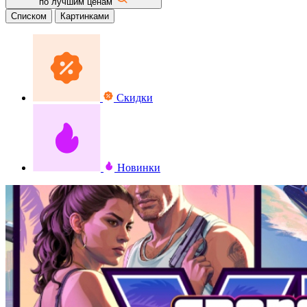
по лучшим ценам
Списком
Картинками
Скидки
Новинки