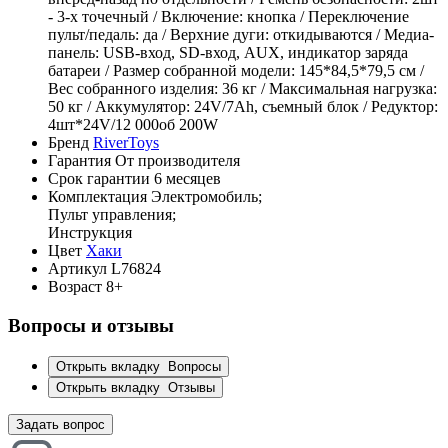
- 3-х точечный / Включение: кнопка / Переключение
пульт/педаль: да / Верхние дуги: откидываются / Медиа-
панель: USB-вход, SD-вход, AUX, индикатор заряда
батареи / Размер собранной модели: 145*84,5*79,5 см /
Вес собранного изделия: 36 кг / Максимальная нагрузка:
50 кг / Аккумулятор: 24V/7Ah, съемный блок / Редуктор:
4шт*24V/12 000об 200W
Бренд
RiverToys
Гарантия
От производителя
Срок гарантии
6 месяцев
Комплектация
Электромобиль;
Пульт управления;
Инструкция
Цвет
Хаки
Артикул
L76824
Возраст
8+
Вопросы и отзывы
Открыть вкладку
Вопросы
Открыть вкладку
Отзывы
Задать вопрос