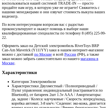
воспользоваться нашей системой TRADE-IN — просто
продайте нам игру, в которую уже не играете! Свяжитесь с
нашими менеджерами и они озвучат стоимость выкупа ваших
видеоигр.
По всем интересующим вопросам вас с радостью
проконсультируют и окажут помощь в выборе наши
квалифицированные специалисты по телефону 8 (495) 225-99-
22.
Оформить заказ на Детский электромобиль RiverToys BRP
Can-Am Maverick (Y111YY) хаки в нашем интернет-магазине
можно с доставкой
по Москве
и всей
России
(РФ), а также
заказ можно забрать самостоятельно из нашего
магазина в
Москве
.
Характеристики
Категория
Электромобили
Характеристики
Двухместный / Полноприводный /
Пульт управления: индивидуальный (настраивается по
Bluetooth), от батареек 2шт 1.5v AAА / Амортизаторы:
да, задние / Колеса: каучуковые / Скорость: вперед/назад,
коробка автомат, 3-8 км/ч / Сидение: эко-кожа, двигается
вперед-назад по отдельности / Ремень безопасности: 2шт