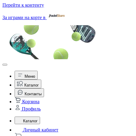
Перейти к контенту
За играми на корте в
Меню
Каталог
Контакты
Корзина
Профиль
Каталог
Личный кабинет