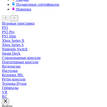
Подарочные сертификаты
Новинки
Игровые приставки
PS5
PS5 Pro
PS5 Slim
Xbox Series X
Xbox Series S
Nintendo Switch
Steam Deck
Стационарные консоли
Портативные консоли
Видеоигры
Настолки
Колонки JBL
Ретро консоли
Техника Dyson
Геймпады
VR
RC
Войти