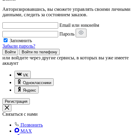
Авторизировавшись, вы сможете управлять своими личными
данными, следить за состоянием заказов.
Email или никнейм
Пароль
Запомнить
Забыли пароль?
Войти
Войти по телефону
или
войдите через другие сервисы, в которых вы уже имеете
аккаунт
VK
Одноклассники
Яндекс
Регистрация
Связаться с нами
Позвонить
MAX